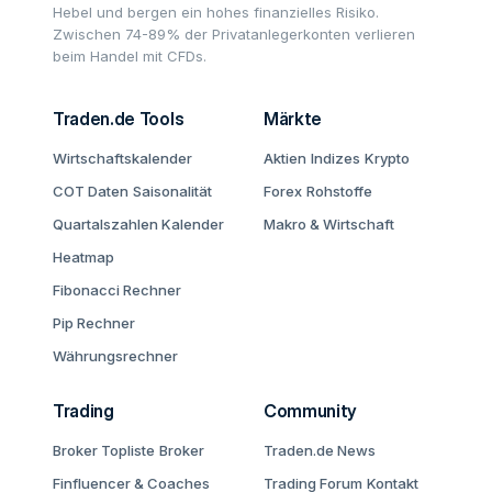
Hebel und bergen ein hohes finanzielles Risiko.
Zwischen 74-89% der Privatanlegerkonten verlieren
beim Handel mit CFDs.
Traden.de Tools
Märkte
Wirtschaftskalender
Aktien
Indizes
Krypto
COT Daten
Saisonalität
Forex
Rohstoffe
Quartalszahlen Kalender
Makro & Wirtschaft
Heatmap
Fibonacci Rechner
Pip Rechner
Währungsrechner
Trading
Community
Broker Topliste
Broker
Traden.de News
Finfluencer & Coaches
Trading Forum
Kontakt