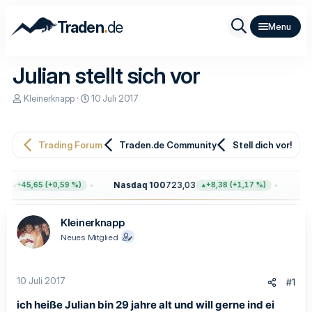
.
Traden
de
Julian stellt sich vor
E
E
Kleinerknapp
10 Juli 2017
r
r
s
s
t
t
e
e
Trading Forum
Traden.de Community
Stell dich vor!
l
l
l
l
e
t
1
Nasdaq 100
723,03
Gol
+45,65 (+0,59 %)
+8,38 (+1,17 %)
r
a
m
Kleinerknapp
Neues Mitglied
10 Juli 2017
#1
ich heiße Julian bin 29 jahre alt und will gerne ind ei