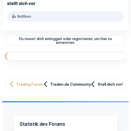
stellt sich vor
BullBoss
R
e
a
k
t
Du musst dich einloggen oder registrieren, um hier zu
i
antworten.
o
n
e
n
:
Trading Forum
Traden.de Community
Stell dich vor!
Statistik des Forums