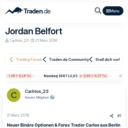
.
Traden
de
Jordan Belfort
E
E
Carlitos_23
21 März 2018
r
r
s
s
t
t
e
e
Trading Forum
Traden.de Community
Stell dich vor!
l
l
l
l
e
t
Nasdaq 100
714,65
Gold
4
−13,59 (−0,18 %)
−2,65 (−0,37 %)
r
a
m
Carlitos_23
C
Neues Mitglied
21 März 2018
#1
Neuer Binäre Optionen & Forex Trader Carlos aus Berlin