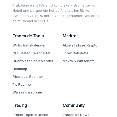
Risikohinweis: CFDs sind komplexe Instrumente mit
Hebel und bergen ein hohes finanzielles Risiko.
Zwischen 74-89% der Privatanlegerkonten verlieren
beim Handel mit CFDs.
Traden.de Tools
Märkte
Wirtschaftskalender
Aktien
Indizes
Krypto
COT Daten
Saisonalität
Forex
Rohstoffe
Quartalszahlen Kalender
Makro & Wirtschaft
Heatmap
Fibonacci Rechner
Pip Rechner
Währungsrechner
Trading
Community
Broker Topliste
Broker
Traden.de News