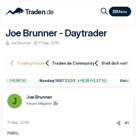
.
Traden
de
Joe Brunner - Daytrader
E
E
Joe Brunner
11 Sep. 2016
r
r
s
s
t
t
e
e
Trading Forum
Traden.de Community
Stell dich vor!
l
l
l
l
e
t
Nasdaq 100
723,03
Gold
4.39
5,65 (+0,59 %)
+8,38 (+1,17 %)
r
a
m
Joe Brunner
J
Neues Mitglied
11 Sep. 2016
#1
Hallo,