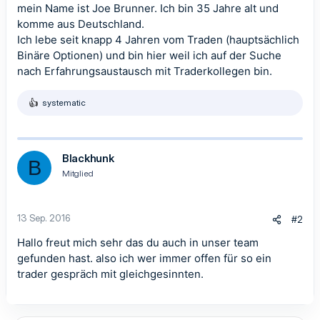
mein Name ist Joe Brunner. Ich bin 35 Jahre alt und
komme aus Deutschland.
Ich lebe seit knapp 4 Jahren vom Traden (hauptsächlich
Binäre Optionen) und bin hier weil ich auf der Suche
nach Erfahrungsaustausch mit Traderkollegen bin.
systematic
R
e
a
k
t
Blackhunk
B
i
Mitglied
o
n
e
n
13 Sep. 2016
#2
:
Hallo freut mich sehr das du auch in unser team
gefunden hast. also ich wer immer offen für so ein
trader gespräch mit gleichgesinnten.