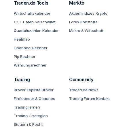
Traden.de Tools
Märkte
Wirtschaftskalender
Aktien
Indizes
Krypto
COT Daten
Saisonalität
Forex
Rohstoffe
Quartalszahlen Kalender
Makro & Wirtschaft
Heatmap
Fibonacci Rechner
Pip Rechner
Währungsrechner
Trading
Community
Broker Topliste
Broker
Traden.de News
Finfluencer & Coaches
Trading Forum
Kontakt
Trading lernen
Trading-Strategien
Steuern & Recht