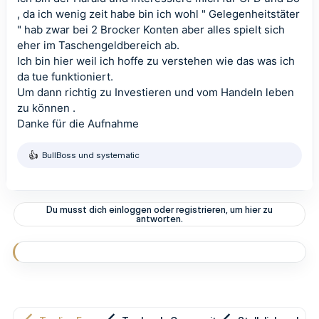
, da ich wenig zeit habe bin ich wohl " Gelegenheitstäter
" hab zwar bei 2 Brocker Konten aber alles spielt sich
eher im Taschengeldbereich ab.
Ich bin hier weil ich hoffe zu verstehen wie das was ich
da tue funktioniert.
Um dann richtig zu Investieren und vom Handeln leben
zu können .
Danke für die Aufnahme
BullBoss
und
systematic
R
e
a
k
t
Du musst dich einloggen oder registrieren, um hier zu
i
antworten.
o
n
e
n
: