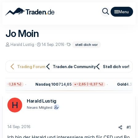
.
Traden
de
Jo Moin
E
E
S
Harald Lustig
14 Sep. 2016
stell dich vor
r
r
c
s
s
h
t
t
l
e
e
a
Trading Forum
Traden.de Community
Stell dich vor!
l
l
g
l
l
w
e
t
o
r
a
r
Nasdaq 100
714,65
Gold
4.315,
7 (−0,16 %)
−2,65 (−0,37 %)
m
t
e
Harald Lustig
H
Neues Mitglied
14 Sep. 2016
#1
Ich bin der Harald und interessiere mich für CFD und Bo