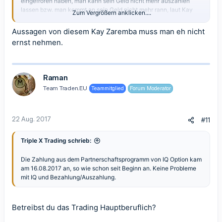
eingefroren haben, man kann sein Geld nicht mehr auszahlen
lassen bzw. man kommt an sein Geld nicht mehr rann, laut Kay
Zum Vergrößern anklicken....
sind noch mehrere Broker betroffen. Meine Frage an euch was ist
da dran, habt Ihr schon was davon gehört oder ist vielleicht einer
Aussagen von diesem Kay Zaremba muss man eh nicht
von euch selbst betroffen?? über eine Antwort wäre ich euch sehr
ernst nehmen.
dankbar!! Danke an euch alle schon in voraus!!!!
PS: Ich möchte noch hergänzen, ich halte von Kay nicht
besonders viel nach meine Erfahrungen mit sein bokey pro, aber
ich fühle mich schon verunsichert.
Raman
Team Traden.EU
Teammitglied
Forum Moderator
Grüße an euch alle Silvio
22 Aug. 2017
#11
Triple X Trading schrieb:
Die Zahlung aus dem Partnerschaftsprogramm von IQ Option kam
am 16.08.2017 an, so wie schon seit Beginn an. Keine Probleme
mit IQ und Bezahlung/Auszahlung.
Betreibst du das Trading Hauptberuflich?