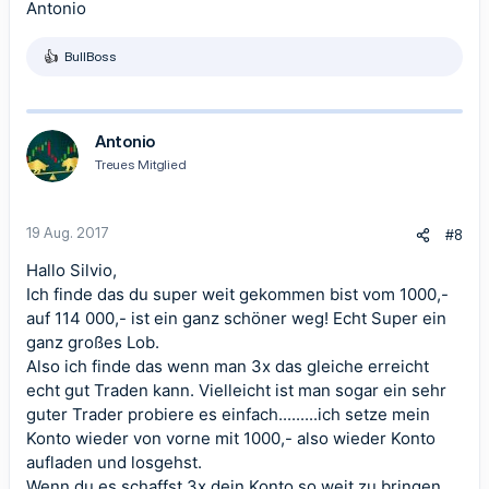
Antonio
BullBoss
R
e
a
k
t
Antonio
i
Treues Mitglied
o
n
e
n
19 Aug. 2017
#8
:
Hallo Silvio,
Ich finde das du super weit gekommen bist vom 1000,-
auf 114 000,- ist ein ganz schöner weg! Echt Super ein
ganz großes Lob.
Also ich finde das wenn man 3x das gleiche erreicht
echt gut Traden kann. Vielleicht ist man sogar ein sehr
guter Trader probiere es einfach.........ich setze mein
Konto wieder von vorne mit 1000,- also wieder Konto
aufladen und losgehst.
Wenn du es schaffst 3x dein Konto so weit zu bringen