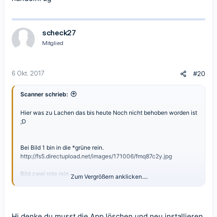
scheck27
Mitglied
6 Okt. 2017
#20
Scanner schrieb:
Hier was zu Lachen das bis heute Noch nicht behoben worden ist
;D
Bei Bild 1 bin in die *grüne rein.
http://fs5.directupload.net/images/171006/fmq87c2y.jpg
Bild zwei rote rein
Zum Vergrößern anklicken....
http://fs5.directupload.net/images/171006/2wub4kvb.jpg
Hi denke du musst die App löschen und neu installieren