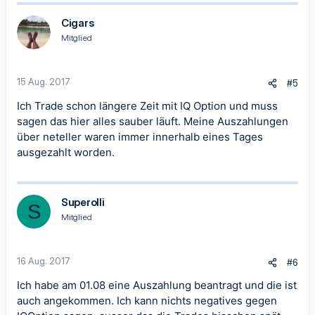
k
t
Cigars
i
Mitglied
o
n
e
n
15 Aug. 2017
#5
:
Ich Trade schon längere Zeit mit IQ Option und muss
sagen das hier alles sauber läuft. Meine Auszahlungen
über neteller waren immer innerhalb eines Tages
ausgezahlt worden.
Superolli
S
Mitglied
16 Aug. 2017
#6
Ich habe am 01.08 eine Auszahlung beantragt und die ist
auch angekommen. Ich kann nichts negatives gegen