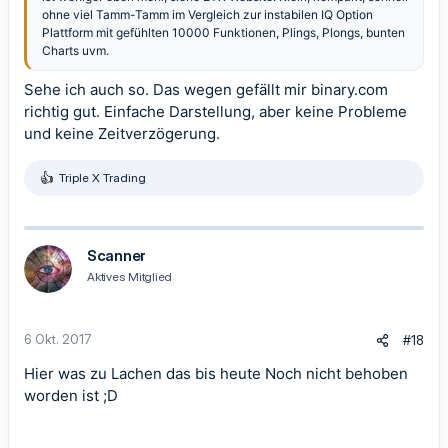
ohne viel Tamm-Tamm im Vergleich zur instabilen IQ Option
Plattform mit gefühlten 10000 Funktionen, Plings, Plongs, bunten
Charts uvm.
Sehe ich auch so. Das wegen gefällt mir binary.com
richtig gut. Einfache Darstellung, aber keine Probleme
und keine Zeitverzögerung.
Triple X Trading
R
e
a
k
t
Scanner
i
Aktives Mitglied
o
n
e
n
6 Okt. 2017
#18
:
Hier was zu Lachen das bis heute Noch nicht behoben
worden ist ;D