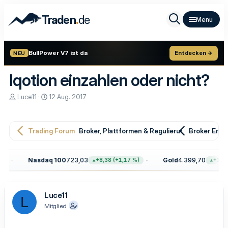
.
Traden
de
BullPower V7 ist da
Entdecken →
NEU
Iqotion einzahlen oder nicht?
E
E
Luce11
12 Aug. 2017
r
r
s
s
t
t
e
e
Trading Forum
Broker, Plattformen & Regulierung
Broker Erfa
l
l
l
l
e
t
Nasdaq 100
723,03
Gold
4.399,70
+8,38 (+1,17 %)
+100,10 (+
r
a
m
Luce11
L
Mitglied