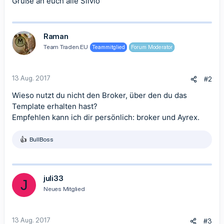
Grüße an euch alle Silvio
Raman
Team Traden.EU
Teammitglied
Forum Moderator
13 Aug. 2017
#2
Wieso nutzt du nicht den Broker, über den du das
Template erhalten hast?
Empfehlen kann ich dir persönlich: broker und Ayrex.
BullBoss
R
e
a
k
t
juli33
J
i
Neues Mitglied
o
n
e
n
13 Aug. 2017
#3
: