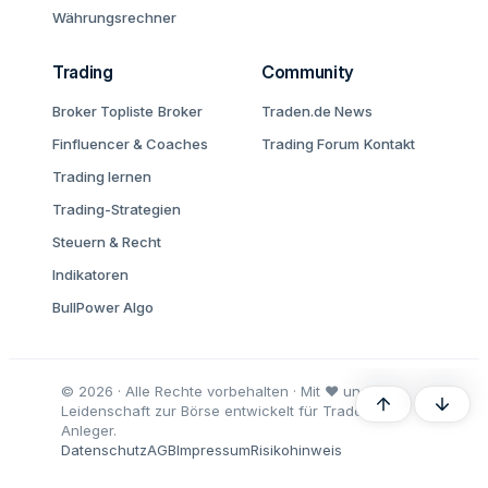
Währungsrechner
Trading
Community
Broker Topliste
Broker
Traden.de News
Finfluencer & Coaches
Trading Forum
Kontakt
Trading lernen
Trading-Strategien
Steuern & Recht
Indikatoren
BullPower Algo
© 2026 · Alle Rechte vorbehalten · Mit ♥ und
Oben
Unten
Leidenschaft zur Börse entwickelt für Trader und
Anleger.
Datenschutz
AGB
Impressum
Risikohinweis