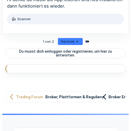
dann funktioniert es wieder.
Scanner
R
e
a
k
t
Letzte
1 von 2
Nächste
i
o
Du musst dich einloggen oder registrieren, um hier zu
n
antworten.
e
n
:
Trading Forum
Broker, Plattformen & Regulierung
Broker Erfa