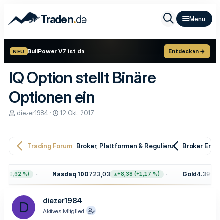
.
Traden
de
BullPower V7 ist da
Entdecken →
NEU
IQ Option stellt Binäre
Optionen ein
E
E
diezer1984
12 Okt. 2017
r
r
s
s
t
t
e
e
Trading Forum
Broker, Plattformen & Regulierung
Broker Erfa
l
l
l
l
e
t
Nasdaq 100
723,03
Gold
4.399,70
0,62 %)
+8,38 (+1,17 %)
r
a
m
diezer1984
D
Aktives Mitglied