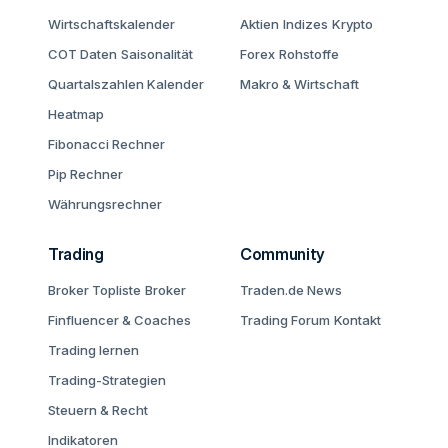
Wirtschaftskalender
Aktien
Indizes
Krypto
COT Daten
Saisonalität
Forex
Rohstoffe
Quartalszahlen Kalender
Makro & Wirtschaft
Heatmap
Fibonacci Rechner
Pip Rechner
Währungsrechner
Trading
Community
Broker Topliste
Broker
Traden.de News
Finfluencer & Coaches
Trading Forum
Kontakt
Trading lernen
Trading-Strategien
Steuern & Recht
Indikatoren