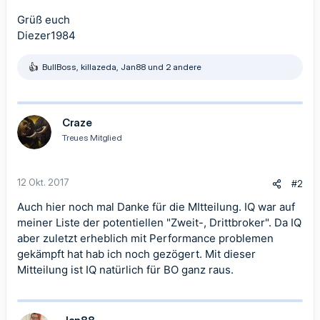
Grüß euch
Diezer1984
BullBoss
,
killazeda
,
Jan88
und 2 andere
R
e
a
k
t
Craze
i
Treues Mitglied
o
n
e
n
12 Okt. 2017
#2
:
Auch hier noch mal Danke für die MItteilung. IQ war auf
meiner Liste der potentiellen "Zweit-, Drittbroker". Da IQ
aber zuletzt erheblich mit Performance problemen
gekämpft hat hab ich noch gezögert. Mit dieser
Mitteilung ist IQ natürlich für BO ganz raus.