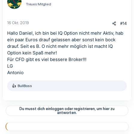
i
Treues Mitglied
o
n
e
n
16 Okt. 2019
#14
:
Hallo Daniel, ich bin bei IQ Option nicht mehr Aktiv, hab
ein paar Euros drauf gelassen aber sonst kein bock
drauf. Seit es B. O nicht mehr möglich ist macht IQ
Option kein Spaß mehr!
Für CFD gibt es viel bessere Broker!!!
LG
Antonio
BullBoss
R
e
a
k
t
Du musst dich einloggen oder registrieren, um hier zu
i
antworten.
o
n
e
n