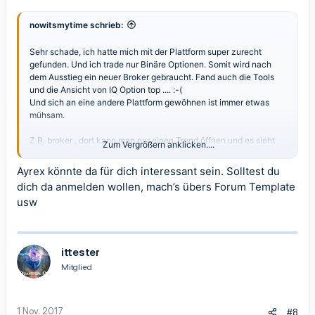
nowitsmytime schrieb:
Sehr schade, ich hatte mich mit der Plattform super zurecht
gefunden. Und ich trade nur Binäre Optionen. Somit wird nach
dem Ausstieg ein neuer Broker gebraucht. Fand auch die Tools
und die Ansicht von IQ Option top .... :-(
Und sich an eine andere Plattform gewöhnen ist immer etwas
mühsam.
Z.B. broker , dort kann man nur einen Trend öffnen und es sieht
Zum Vergrößern anklicken....
einfach anders aus.
Ayrex könnte da für dich interessant sein. Solltest du
Naja danke auf jeden Fall für die Aufklärung
dich da anmelden wollen, mach’s übers Forum Template
usw
ittester
Mitglied
1 Nov. 2017
#8