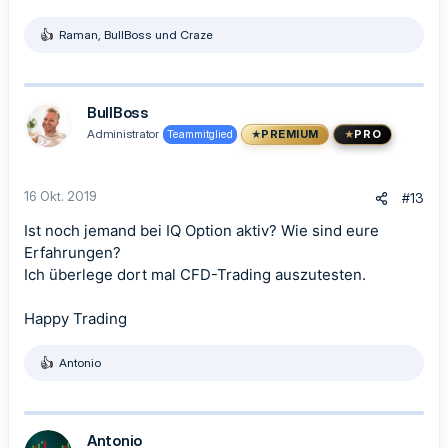
Raman
,
BullBoss
und
Craze
R
e
a
k
t
BullBoss
i
Administrator
Teammitglied
PREMIUM
PRO
o
n
e
n
16 Okt. 2019
#13
:
Ist noch jemand bei IQ Option aktiv? Wie sind eure
Erfahrungen?
Ich überlege dort mal CFD-Trading auszutesten.
Happy Trading
Antonio
R
e
a
k
t
Antonio