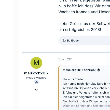
Ich bin hier beigetreten we
1
Nun hoffe ich dass Wir ge
3
Wachsen können und Unsere
Glattfelden Schweiz
Liebe Grüsse us der Schwe
ein erfolgreiches 2018!
BullBoss
R
e
a
k
t
1 Jan. 2018
M
i
o
n
maulkorb2017 schrieb:
maulkorb2017
e
n
Neues Mitglied
Hallo Ihr Trader
:
Ich nenne mich hier Maulkorb bin
13 Feb. 2017
An Binären Optionen versuche ich
Erfolge und Verluste halten sich i
3
Ich bin hier beigetreten weil mir 
1
Nun hoffe ich dass Wir gemeinsam
Wachsen können und Unsere Erfo
3