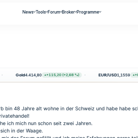
News
Tools
Forum
Broker
Programme
Gold
4.414,80
EUR/USD
1,1559
+115,20 (+2,68 %)
+0,0
rb bin 48 Jahre alt wohne in der Schweiz und habe habe s
ivatehandel!
he ich mich nun schon seit zwei Jahren.
 sich in der Waage.