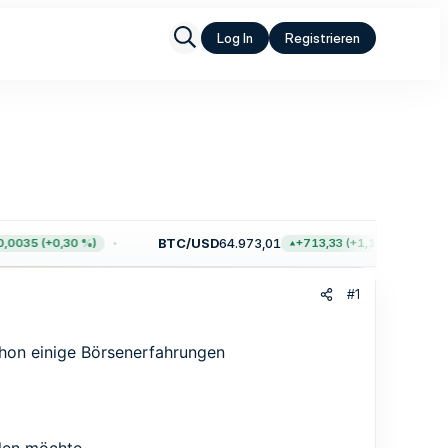
Log In
Registrieren
BTC/USD
64.973,01
035 (+0,30 %)
+713,33 (+1,11 %)
#1
chon einige Börsenerfahrungen