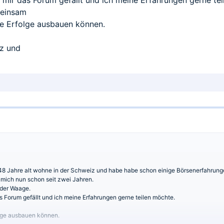
il mir das Forum gefällt und ich meine Erfahrungen gerne te
meinsam
 Erfolge ausbauen können.
iz und
 48 Jahre alt wohne in der Schweiz und habe habe schon einige Börsenerfahrun
 mich nun schon seit zwei Jahren.
n der Waage.
das Forum gefällt und ich meine Erfahrungen gerne teilen möchte.
lge ausbauen können.