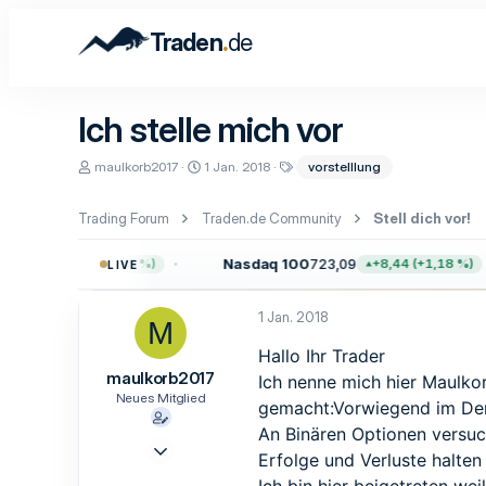
.
Traden
de
Ich stelle mich vor
E
E
S
maulkorb2017
1 Jan. 2018
vorstelllung
r
r
c
s
s
h
t
t
l
Trading Forum
Traden.de Community
Stell dich vor!
e
e
a
l
l
g
81
Nasdaq 100
723,09
+49,85 (+0,65 %)
+8,44 (+1,18 %)
LIVE
l
l
w
e
t
o
r
a
r
1 Jan. 2018
m
t
M
e
Hallo Ihr Trader
maulkorb2017
Ich nenne mich hier Maulko
Neues Mitglied
gemacht:Vorwiegend im Der
An Binären Optionen versuc
13 Feb. 2017
Erfolge und Verluste halten
3