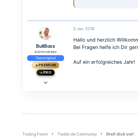
Glattfelden Schweiz
Liebe Grüsse us der Schweiz und
ein erfolgreiches 2018!
2 Jan. 2018
Hallo und herzlich Willkom
BullBoss
Bei Fragen helfe ich Dir g
Administrator
Teammitglied
Auf ein erfolgreiches Jahr!
PREMIUM
PRO
23 Mai 2015
1.473
1.239
113
33
Berlin
www.traden.de
Trading Forum
Traden.de Community
Stell dich vor!