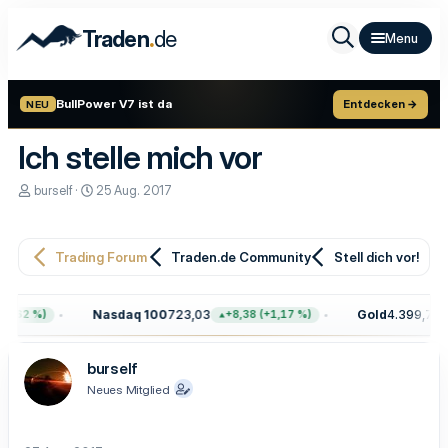
.
Traden
de
BullPower V7 ist da
Entdecken →
NEU
Ich stelle mich vor
E
E
burself
25 Aug. 2017
r
r
s
s
t
t
e
e
Trading Forum
Traden.de Community
Stell dich vor!
l
l
l
l
e
t
Nasdaq 100
723,03
Gold
4.399,70
,62 %)
+8,38 (+1,17 %)
r
a
m
burself
Neues Mitglied