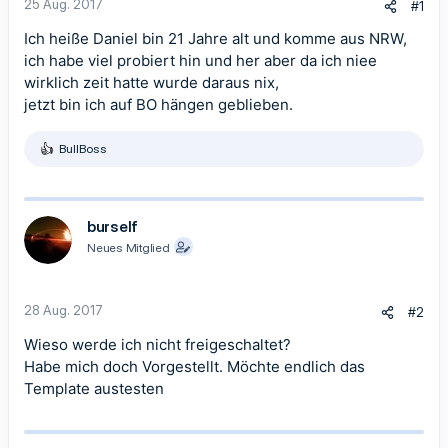
25 Aug. 2017
#1
Ich heiße Daniel bin 21 Jahre alt und komme aus NRW,
ich habe viel probiert hin und her aber da ich niee
wirklich zeit hatte wurde daraus nix,
jetzt bin ich auf BO hängen geblieben.
BullBoss
R
e
a
k
t
burself
i
Neues Mitglied
o
n
e
n
28 Aug. 2017
#2
:
Wieso werde ich nicht freigeschaltet?
Habe mich doch Vorgestellt. Möchte endlich das
Template austesten