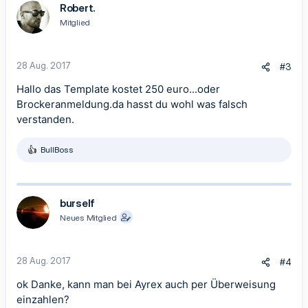
Robert.
Mitglied
28 Aug. 2017
#3
Hallo das Template kostet 250 euro...oder
Brockeranmeldung.da hasst du wohl was falsch
verstanden.
BullBoss
R
e
a
k
t
burself
i
Neues Mitglied
o
n
e
n
28 Aug. 2017
#4
:
ok Danke, kann man bei Ayrex auch per Überweisung
einzahlen?