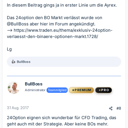
In diesem Beitrag gings ja in erster Linie um die Ayrex.
Das 24option den BO Markt verlässt wurde von
@BullBoss
aber hier im Forum angekündigt.
-->
https://www.traden.eu/thema/exklusiv-24option-
verlaesst-den-binaere-optionen-markt.1728/
Lg
BullBoss
R
e
a
k
t
BullBoss
i
Administrator
Teammitglied
PREMIUM
PRO
o
n
e
n
31 Aug. 2017
#8
:
24Option eignen sich wunderbar für CFD Trading, das
geht auch mit der Strategie. Aber keine BOs mehr.