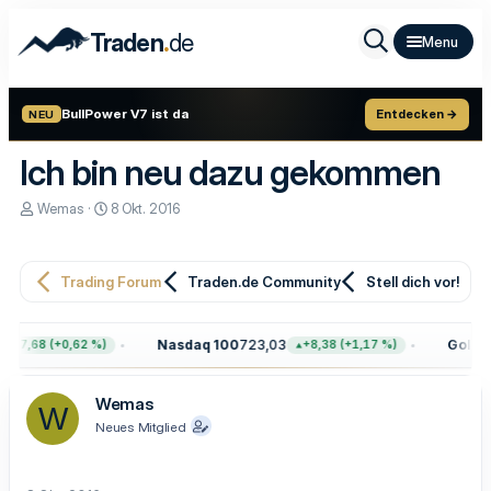
.
Traden
de
BullPower V7 ist da
Entdecken →
NEU
Ich bin neu dazu gekommen
E
E
Wemas
8 Okt. 2016
r
r
s
s
t
t
e
e
Trading Forum
Traden.de Community
Stell dich vor!
l
l
l
l
e
t
Nasdaq 100
723,03
Gold
4.
+47,68 (+0,62 %)
+8,38 (+1,17 %)
r
a
m
Wemas
W
Neues Mitglied