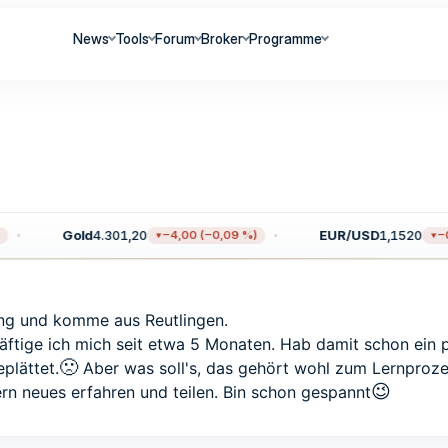
News
Tools
Forum
Broker
Programme
Gold
4.301,20
EUR/USD
1,1520
−4,00 (−0,09 %)
−0,
jung und komme aus Reutlingen.
äftige ich mich seit etwa 5 Monaten. Hab damit schon ein p
🙁
plättet.
Aber was soll's, das gehört wohl zum Lernprozess
😉
 neues erfahren und teilen. Bin schon gespannt