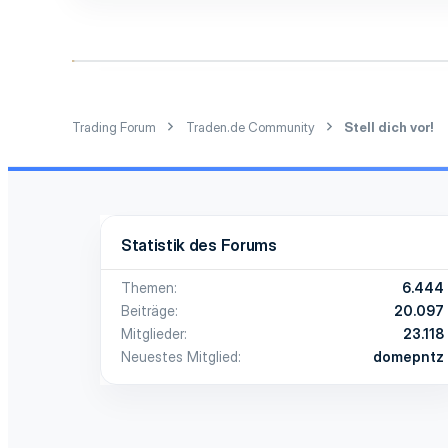
77
28
46
Pfullingen
Trading Forum
Traden.de Community
Stell dich vor!
Statistik des Forums
Themen
6.444
Beiträge
20.097
Mitglieder
23.118
Neuestes Mitglied
domepntz