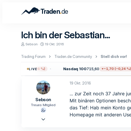
.
Traden
de
Ich bin der Sebastian...
E
E
Sebson
19 Okt. 2016
r
r
s
s
Trading Forum
Traden.de Community
Stell dich vor!
t
t
e
e
l
l
03,31
Nasdaq 100
715,60
−20,24 (−0,26 %)
−1,70 (−0,24 %)
LIVE
l
l
e
t
r
a
19 Okt. 2016
m
... zur Zeit noch 37 Jahre 
Sebson
Mit binären Optionen besch
Treues Mitglied
das Tief: Hab mein Konto ge
Homepage mit anderen Usern
14 Okt. 2016
135