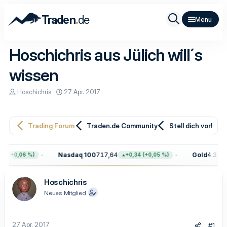
.
Traden
de
Hoschichris aus Jülich will´s
wissen
E
E
Hoschichris
27 Apr. 2017
r
r
s
s
t
t
e
e
Trading Forum
Traden.de Community
Stell dich vor!
l
l
l
l
e
t
Nasdaq 100
717,64
Gold
4.323,
0 (+0,06 %)
+0,34 (+0,05 %)
r
a
m
Hoschichris
Neues Mitglied
27 Apr. 2017
#1