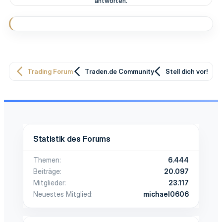
antworten.
o
n
e
n
:
Trading Forum
Traden.de Community
Stell dich vor!
Statistik des Forums
Themen
6.444
Beiträge
20.097
Mitglieder
23.117
Neuestes Mitglied
michael0606