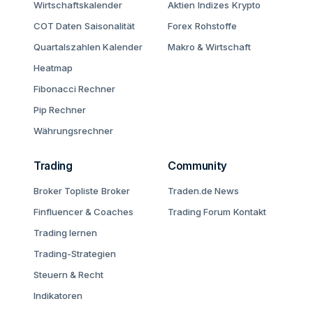
Wirtschaftskalender
Aktien
Indizes
Krypto
COT Daten
Saisonalität
Forex
Rohstoffe
Quartalszahlen Kalender
Makro & Wirtschaft
Heatmap
Fibonacci Rechner
Pip Rechner
Währungsrechner
Trading
Community
Broker Topliste
Broker
Traden.de News
Finfluencer & Coaches
Trading Forum
Kontakt
Trading lernen
Trading-Strategien
Steuern & Recht
Indikatoren