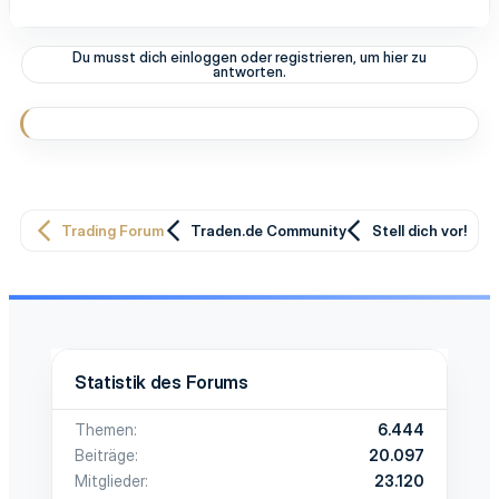
a
k
t
Du musst dich einloggen oder registrieren, um hier zu
i
antworten.
o
n
e
n
:
Trading Forum
Traden.de Community
Stell dich vor!
Statistik des Forums
Themen
6.444
Beiträge
20.097
Mitglieder
23.120