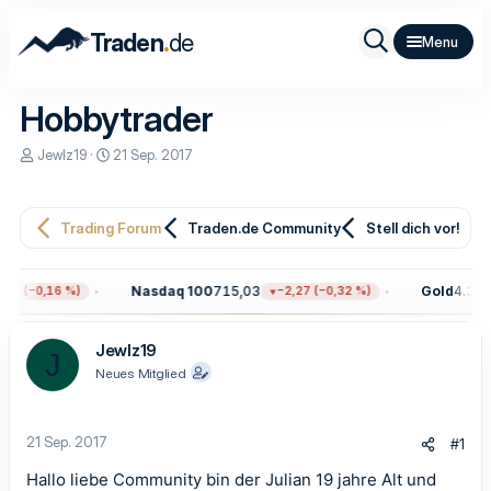
.
Traden
de
Hobbytrader
E
E
Jewlz19
21 Sep. 2017
r
r
s
s
t
t
e
e
Trading Forum
Traden.de Community
Stell dich vor!
l
l
l
l
e
t
Nasdaq 100
715,03
Gold
4.306,
7 (−0,16 %)
−2,27 (−0,32 %)
r
a
m
Jewlz19
J
Neues Mitglied
21 Sep. 2017
#1
Hallo liebe Community bin der Julian 19 jahre Alt und