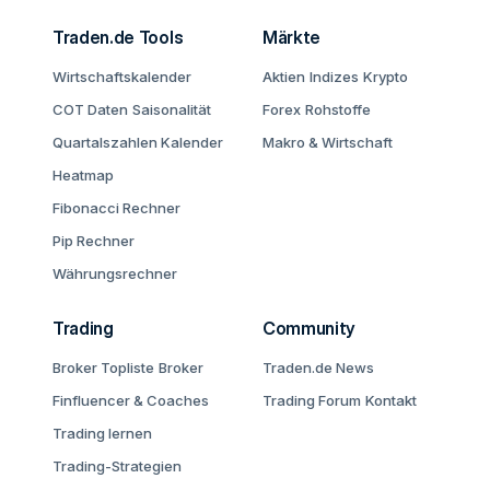
Traden.de Tools
Märkte
Wirtschaftskalender
Aktien
Indizes
Krypto
COT Daten
Saisonalität
Forex
Rohstoffe
Quartalszahlen Kalender
Makro & Wirtschaft
Heatmap
Fibonacci Rechner
Pip Rechner
Währungsrechner
Trading
Community
Broker Topliste
Broker
Traden.de News
Finfluencer & Coaches
Trading Forum
Kontakt
Trading lernen
Trading-Strategien