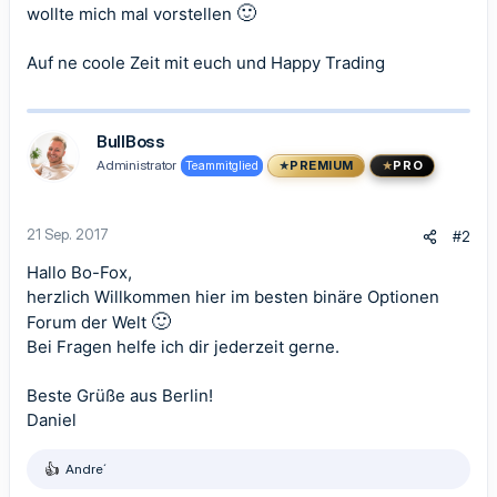
🙂
wollte mich mal vorstellen
Auf ne coole Zeit mit euch und Happy Trading
BullBoss
Administrator
Teammitglied
PREMIUM
PRO
21 Sep. 2017
#2
Hallo Bo-Fox,
herzlich Willkommen hier im besten binäre Optionen
🙂
Forum der Welt
Bei Fragen helfe ich dir jederzeit gerne.
Beste Grüße aus Berlin!
Daniel
Andre´
R
e