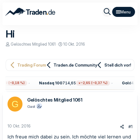
.
Traden
de
Hi
E
E
Gelöschtes Mitglied 1061
10 Okt. 2016
r
r
s
s
t
t
e
e
Trading Forum
Traden.de Community
Stell dich vor!
l
l
l
l
e
t
Nasdaq 100
714,65
Gold
4.344
,59 (−0,18 %)
−2,65 (−0,37 %)
r
a
m
Gelöschtes Mitglied 1061
G
Gast
10 Okt. 2016
#1
Ich freue mich dabei zu sein. Ich möchte viel lernen und