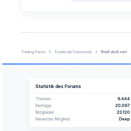
1
e
3
a
k
berlin
t
i
o
n
e
n
:
Trading Forum
Traden.de Community
Stell dich vor!
Statistik des Forums
Themen
6.444
Beiträge
20.097
Mitglieder
23.120
Neuestes Mitglied
Deep