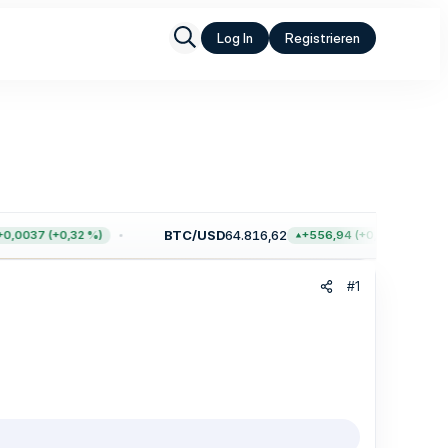
Log In
Registrieren
BTC/USD
64.816,62
,0037 (+0,32 %)
+556,94 (+0,87 %)
#1