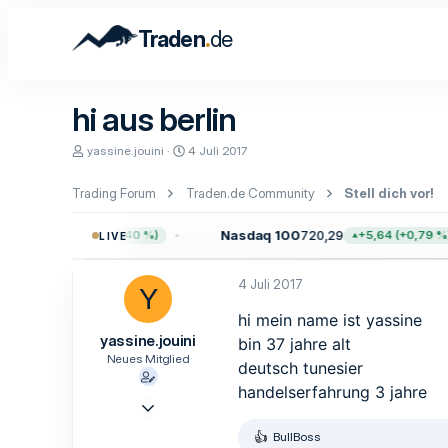
.
Traden
de
hi aus berlin
E
E
yassine.jouini
4 Juli 2017
r
r
s
s
Trading Forum
Traden.de Community
Stell dich vor!
t
t
e
e
l
l
740,60
Nasdaq 100
720,29
+30,64 (+0,40 %)
+5,64 (+0,79 %)
LIVE
l
l
e
t
r
a
4 Juli 2017
Y
m
hi mein name ist yassine
yassine.jouini
bin 37 jahre alt
Neues Mitglied
deutsch tunesier
handelserfahrung 3 jahre
3 Juli 2017
1
BullBoss
R