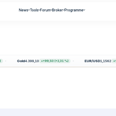
News
Tools
Forum
Broker
Programme
Gold
4.399,10
EUR/USD
1,1562
+99,50 (+2,31 %)
+0