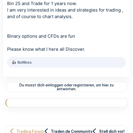
Bin 25 and Trade for 1 years now.
I am very interested in ideas and strategies for
trading
,
and of course to chart analysis.
Binary options and CFDs are fun
Please know what I here all Discover.
BullBoss
R
e
a
k
t
Du musst dich einloggen oder registrieren, um hier zu
i
antworten.
o
n
e
n
:
Trading Forum
Traden.de Community
Stell dich vor!