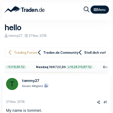
.
Traden
de
hello
E
E
tommy27
21 Nov. 2016
r
r
s
s
t
t
e
e
Trading Forum
Traden.de Community
Stell dich vor!
l
l
l
l
e
t
Nasdaq 100
720,89
Gold
4.
+34,70 (+0,45 %)
+6,24 (+0,87 %)
r
a
m
tommy27
T
Neues Mitglied
21 Nov. 2016
#1
My name is tommet.