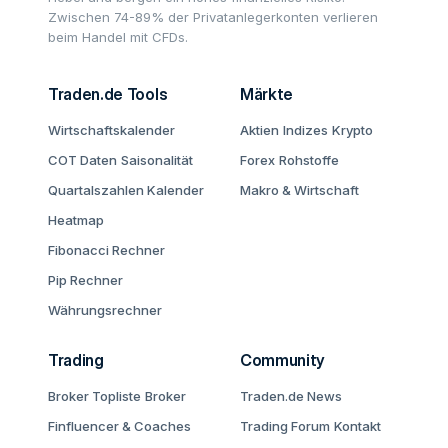
Zwischen 74-89% der Privatanlegerkonten verlieren
beim Handel mit CFDs.
Traden.de Tools
Märkte
Wirtschaftskalender
Aktien
Indizes
Krypto
COT Daten
Saisonalität
Forex
Rohstoffe
Quartalszahlen Kalender
Makro & Wirtschaft
Heatmap
Fibonacci Rechner
Pip Rechner
Währungsrechner
Trading
Community
Broker Topliste
Broker
Traden.de News
Finfluencer & Coaches
Trading Forum
Kontakt