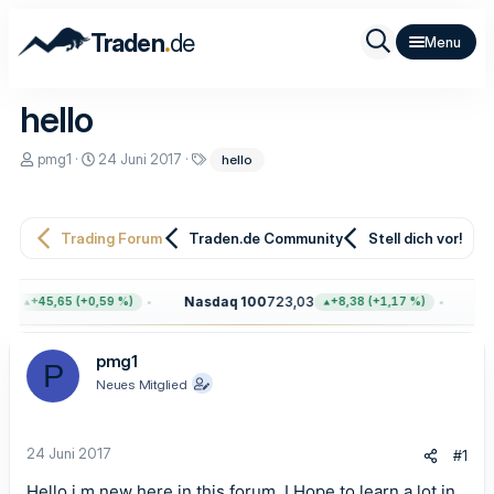
.
Traden
de
hello
E
E
S
pmg1
24 Juni 2017
hello
r
r
c
s
s
h
t
t
l
e
e
a
Trading Forum
Traden.de Community
Stell dich vor!
l
l
g
l
l
w
e
t
o
r
a
r
1
Nasdaq 100
723,03
Gol
+45,65 (+0,59 %)
+8,38 (+1,17 %)
m
t
e
pmg1
P
Neues Mitglied
24 Juni 2017
#1
Hello i m new here in this forum. I Hope to learn a lot in