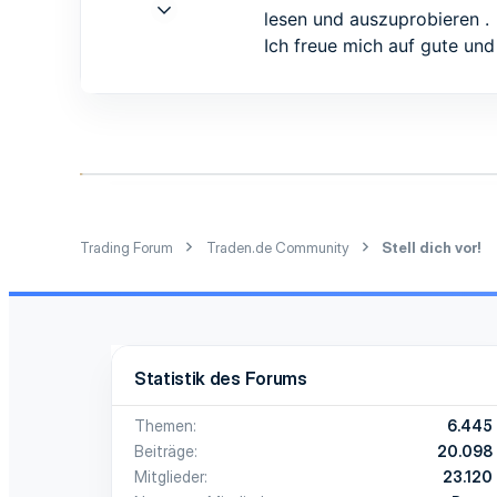
2 Okt. 2016
lesen und auszuprobieren .
5
Ich freue mich auf gute und
0
1
54
Trading Forum
Traden.de Community
Stell dich vor!
Statistik des Forums
Themen
6.445
Beiträge
20.098
Mitglieder
23.120