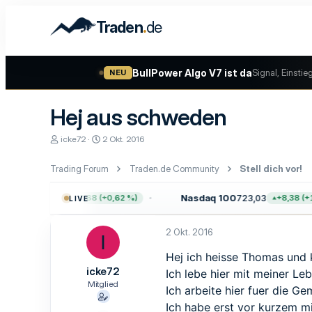
.
Traden
de
BullPower Algo V7 ist da
Signal, Einstie
NEU
Hej aus schweden
E
E
icke72
2 Okt. 2016
r
r
s
s
Trading Forum
Traden.de Community
Stell dich vor!
t
t
e
e
l
l
00
7.757,64
Nasdaq 100
723,03
+47,68 (+0,62 %)
+8,38 (+1,
LIVE
l
l
e
t
r
a
2 Okt. 2016
I
m
Hej ich heisse Thomas und 
icke72
Ich lebe hier mit meiner Le
Mitglied
Ich arbeite hier fuer die G
Ich habe erst vor kurzem m