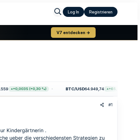
Log In
Registrieren
V7 entdecken →
59
BTC/USD
64.949,74
+0,0035 (+0,30 %)
+65,58 (+0,10 %)
#1
ur Kindergärtnerin .
che ueber die verschiedensten Strategien zu