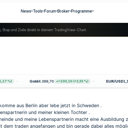
News
Tools
Forum
Broker
Programme
g, Stop und Ziele direkt in deinem TradingView-Chart.
Gold
4.399,70
EUR/USD
1,15
17 %)
+100,10 (+2,33 %)
komme aus Berlin aber lebe jetzt in Schweden .
benspartnerin und meiner kleinen Tochter .
emeinde und meine Lebenspartnerin macht eine Ausbildung z
it dem traden angefangen und bin gerade dabei alles mögli