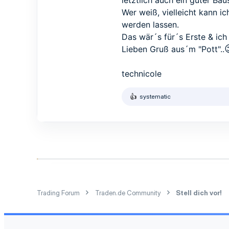
letztlich auch ein guter Ba
1
Wer weiß, vielleicht kann 
1
werden lassen.
52
Das wär´s für´s Erste & ich 
Lieben Gruß aus´m "Pott"..
technicole
systematic
R
e
a
k
t
i
o
n
e
n
:
Trading Forum
Traden.de Community
Stell dich vor!