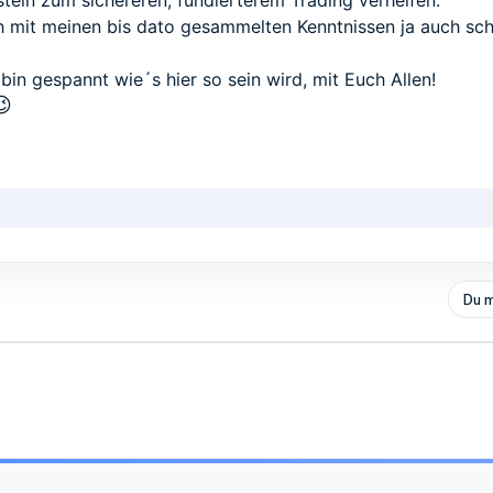
ustein zum sichereren, fundierterem Trading verhelfen.
ich mit meinen bis dato gesammelten Kenntnissen ja auch sc
bin gespannt wie´s hier so sein wird, mit Euch Allen!
😉
Du m