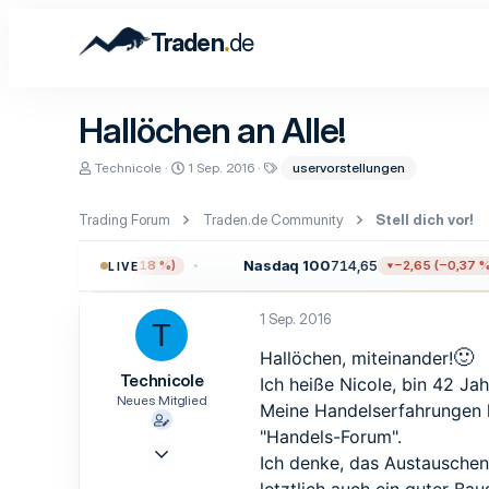
.
Traden
de
Hallöchen an Alle!
E
E
S
Technicole
1 Sep. 2016
uservorstellungen
r
r
c
s
s
h
t
t
l
Trading Forum
Traden.de Community
Stell dich vor!
e
e
a
l
l
g
09,96
Nasdaq 100
714,65
−13,59 (−0,18 %)
−2,65 (−0,37 %)
LIVE
l
l
w
e
t
o
r
a
r
1 Sep. 2016
m
t
T
e
🙂
Hallöchen, miteinander!
Technicole
Ich heiße Nicole, bin 42 Ja
Neues Mitglied
Meine Handelserfahrungen li
"Handels-Forum".
1 Sep. 2016
Ich denke, das Austauschen
1