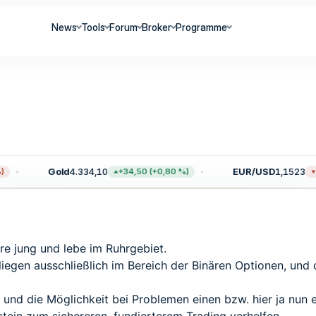
News
Tools
Forum
Broker
Programme
Gold
4.334,10
EUR/USD
1,1523
+34,50 (+0,80 %)
−0
hre jung und lebe im Ruhrgebiet.
egen ausschließlich im Bereich der Binären Optionen, und d
 und die Möglichkeit bei Problemen einen bzw. hier ja nun 