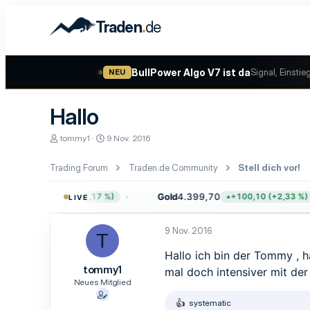
.
Traden
de
BullPower Algo V7 ist da
Signal, Einstie
NEU
Hallo
E
E
tommy1
9 Nov. 2016
r
r
s
s
Trading Forum
Traden.de Community
Stell dich vor!
t
t
e
e
l
l
723,03
Gold
4.399,70
+8,38 (+1,17 %)
+100,10 (+2,33 %)
LIVE
l
l
e
t
r
a
9 Nov. 2016
T
m
Hallo ich bin der Tommy , h
tommy1
mal doch intensiver mit de
Neues Mitglied
systematic
R