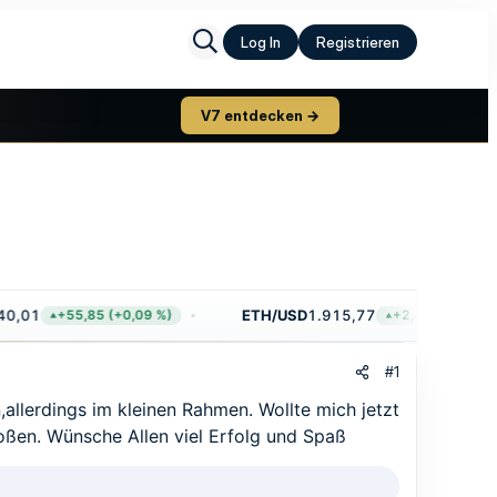
Log In
Registrieren
V7 entdecken →
0,01
ETH/USD
1.915,77
+55,85 (+0,09 %)
+2,49 (+0,13 %)
#1
,allerdings im kleinen Rahmen. Wollte mich jetzt
oßen. Wünsche Allen viel Erfolg und Spaß