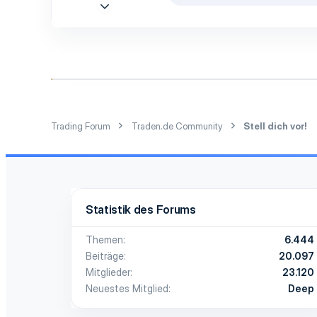
9 Nov. 2016
e
2
a
k
1
t
3
i
o
43
n
e
n
:
Trading Forum
Traden.de Community
Stell dich vor!
Statistik des Forums
Themen
6.444
Beiträge
20.097
Mitglieder
23.120
Neuestes Mitglied
Deep