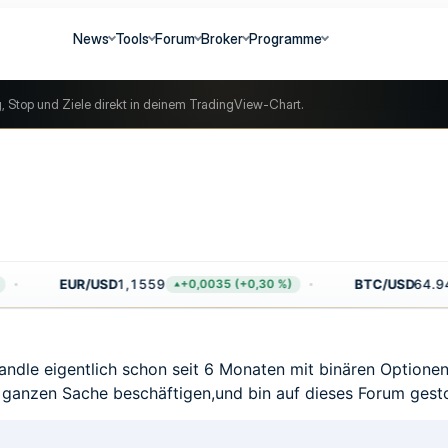
News
Tools
Forum
Broker
Programme
g, Stop und Ziele direkt in deinem TradingView-Chart.
EUR/USD
1,1559
BTC/USD
64.94
+0,0035 (+0,30 %)
andle eigentlich schon seit 6 Monaten mit binären Optionen
r ganzen Sache beschäftigen,und bin auf dieses Forum gest