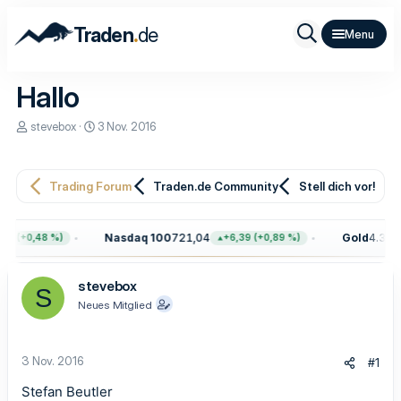
.
Traden
de
Hallo
E
E
stevebox
3 Nov. 2016
r
r
s
s
t
t
e
e
Trading Forum
Traden.de Community
Stell dich vor!
l
l
l
l
e
t
Nasdaq 100
721,04
Gold
4.396,
72 (+0,48 %)
+6,39 (+0,89 %)
r
a
m
stevebox
S
Neues Mitglied
3 Nov. 2016
#1
Stefan Beutler