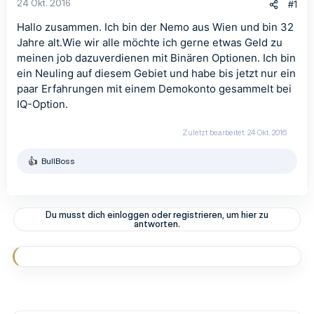
24 Okt. 2016
#1
Hallo zusammen. Ich bin der Nemo aus Wien und bin 32
Jahre alt.Wie wir alle möchte ich gerne etwas Geld zu
meinen job dazuverdienen mit Binären Optionen. Ich bin
ein Neuling auf diesem Gebiet und habe bis jetzt nur ein
paar Erfahrungen mit einem Demokonto gesammelt bei
IQ-Option.
Zuletzt bearbeitet:
24 Okt. 2016
BullBoss
R
e
a
k
t
Du musst dich einloggen oder registrieren, um hier zu
i
antworten.
o
n
e
n
: