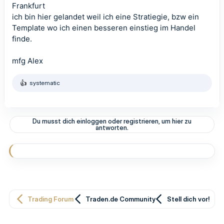
Frankfurt
ich bin hier gelandet weil ich eine Stratiegie, bzw ein
Template wo ich einen besseren einstieg im Handel
finde.
mfg Alex
systematic
R
e
a
k
t
Du musst dich einloggen oder registrieren, um hier zu
i
antworten.
o
n
e
n
:
Trading Forum
Traden.de Community
Stell dich vor!