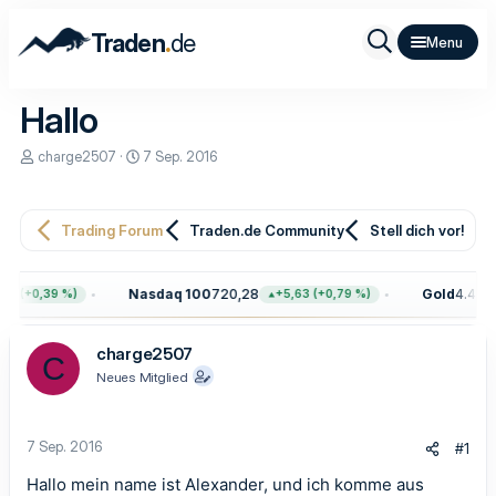
.
Traden
de
Hallo
E
E
charge2507
7 Sep. 2016
r
r
s
s
t
t
e
e
Trading Forum
Traden.de Community
Stell dich vor!
l
l
l
l
e
t
Nasdaq 100
720,28
Gold
4.400,
5 (+0,39 %)
+5,63 (+0,79 %)
r
a
m
charge2507
C
Neues Mitglied
7 Sep. 2016
#1
Hallo mein name ist Alexander, und ich komme aus