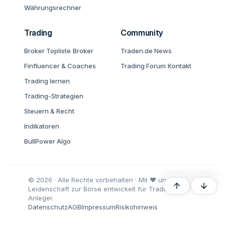
Währungsrechner
Trading
Community
Broker Topliste
Broker
Traden.de News
Finfluencer & Coaches
Trading Forum
Kontakt
Trading lernen
Trading-Strategien
Steuern & Recht
Indikatoren
BullPower Algo
© 2026 · Alle Rechte vorbehalten · Mit ♥ und
Oben
Unten
Leidenschaft zur Börse entwickelt für Trader und
Anleger.
Datenschutz
AGB
Impressum
Risikohinweis