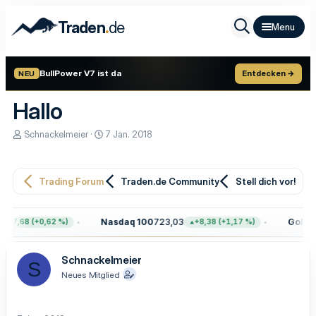
.
Traden
de
BullPower V7 ist da
Entdecken →
NEU
Hallo
E
E
Schnackelmeier
7 Jan. 2018
r
r
s
s
t
t
e
e
Trading Forum
Traden.de Community
Stell dich vor!
l
l
l
l
e
t
Nasdaq 100
723,03
Gold
4.
+47,68 (+0,62 %)
+8,38 (+1,17 %)
r
a
m
Schnackelmeier
S
Neues Mitglied