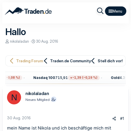
.
Traden
de
Hallo
E
E
nikolaladan
30 Aug. 2016
r
r
s
s
t
t
e
e
Trading Forum
Traden.de Community
Stell dich vor!
l
l
l
l
e
t
Nasdaq 100
715,91
Gold
4.301,
1 (−0,08 %)
−1,39 (−0,19 %)
r
a
m
nikolaladan
N
Neues Mitglied
30 Aug. 2016
#1
mein Name ist Nikola und ich beschäftige mich mit