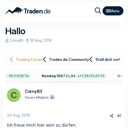
.
Traden
de
Hallo
E
E
Corny83
30 Aug. 2016
r
r
s
s
t
t
e
e
Trading Forum
Traden.de Community
Stell dich vor!
l
l
l
l
e
t
Nasdaq 100
721,94
Gold
4.
+42,86 (+0,56 %)
+7,29 (+1,02 %)
r
a
m
Corny83
C
Neues Mitglied
30 Aug. 2016
#1
Ich freue mich hier sein zu dürfen.