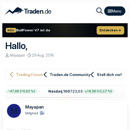
.
Traden
de
BullPower V7 ist da
Entdecken →
NEU
Hallo,
E
E
Mayapan
29 Aug. 2016
r
r
s
s
t
t
e
e
Trading Forum
Traden.de Community
Stell dich vor!
l
l
l
l
e
t
4
Nasdaq 100
723,03
Gol
+47,68 (+0,62 %)
+8,38 (+1,17 %)
r
a
m
Mayapan
M
Mitglied