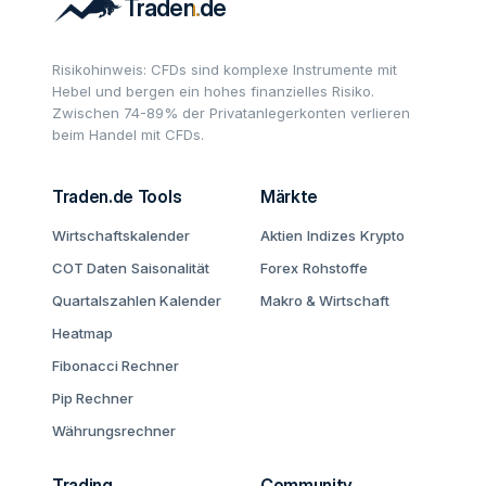
Risikohinweis: CFDs sind komplexe Instrumente mit
Hebel und bergen ein hohes finanzielles Risiko.
Zwischen 74-89% der Privatanlegerkonten verlieren
beim Handel mit CFDs.
Traden.de Tools
Märkte
Wirtschaftskalender
Aktien
Indizes
Krypto
COT Daten
Saisonalität
Forex
Rohstoffe
Quartalszahlen Kalender
Makro & Wirtschaft
Heatmap
Fibonacci Rechner
Pip Rechner
Währungsrechner
Trading
Community