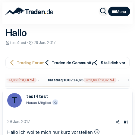
.
Traden
de
Hallo
E
E
test4test
29 Jan. 2017
r
r
s
s
t
t
e
e
Trading Forum
Traden.de Community
Stell dich vor!
l
l
l
l
e
t
6
Nasdaq 100
714,65
Gol
−13,59 (−0,18 %)
−2,65 (−0,37 %)
r
a
m
test4test
T
Neues Mitglied
29 Jan. 2017
#1
🙂
Hallo ich wollte mich nur kurz vorstellen