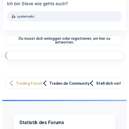
Ich bin Steve wie gehts euch?
systematic
R
e
a
k
t
Du musst dich einloggen oder registrieren, um hier zu
i
antworten.
o
n
e
n
:
Trading Forum
Traden.de Community
Stell dich vor!
Statistik des Forums