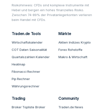
Risikohinweis: CFDs sind komplexe Instrumente mit
Hebel und bergen ein hohes finanzielles Risiko.
Zwischen 74-89% der Privatanlegerkonten verlieren
beim Handel mit CFDs.
Traden.de Tools
Märkte
Wirtschaftskalender
Aktien
Indizes
Krypto
COT Daten
Saisonalität
Forex
Rohstoffe
Quartalszahlen Kalender
Makro & Wirtschaft
Heatmap
Fibonacci Rechner
Pip Rechner
Währungsrechner
Trading
Community
Broker Topliste
Broker
Traden.de News