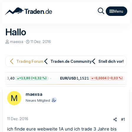
.
Traden
de
Hallo
E
E
maexsa
11 Dez. 2016
r
r
s
s
t
t
e
e
Trading Forum
Traden.de Community
Stell dich vor!
l
l
l
l
e
t
.313,40
EUR/USD
1,1521
+13,80 (+0,32 %)
−0,0004 (−0,03 %)
r
a
m
maexsa
M
Neues Mitglied
11 Dez. 2016
#1
ich finde eure webweite 1A und ich trade 3 Jahre bis