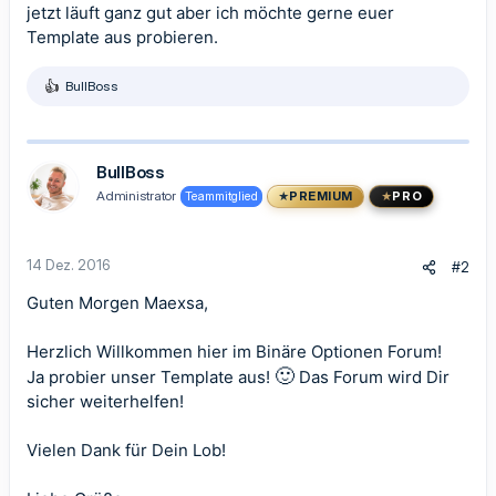
jetzt läuft ganz gut aber ich möchte gerne euer
Template aus probieren.
BullBoss
R
e
a
k
t
BullBoss
i
Administrator
Teammitglied
PREMIUM
PRO
o
n
e
n
14 Dez. 2016
#2
:
Guten Morgen Maexsa,
Herzlich Willkommen hier im Binäre Optionen Forum!
🙂
Ja probier unser Template aus!
Das Forum wird Dir
sicher weiterhelfen!
Vielen Dank für Dein Lob!