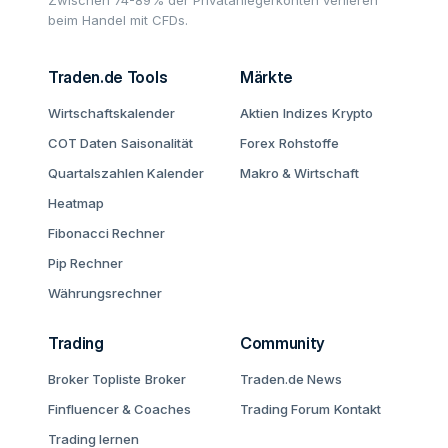
Zwischen 74-89% der Privatanlegerkonten verlieren
beim Handel mit CFDs.
Traden.de Tools
Märkte
Wirtschaftskalender
Aktien
Indizes
Krypto
COT Daten
Saisonalität
Forex
Rohstoffe
Quartalszahlen Kalender
Makro & Wirtschaft
Heatmap
Fibonacci Rechner
Pip Rechner
Währungsrechner
Trading
Community
Broker Topliste
Broker
Traden.de News
Finfluencer & Coaches
Trading Forum
Kontakt
Trading lernen