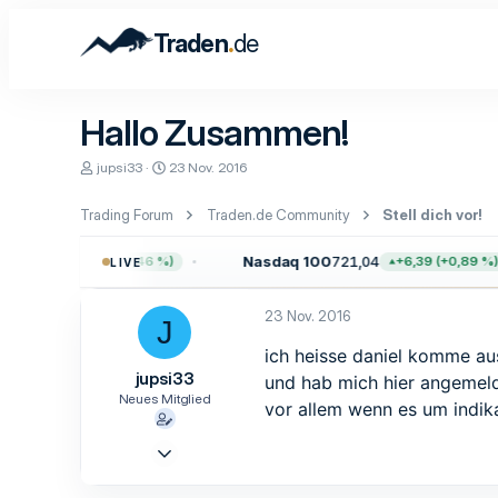
.
Traden
de
Hallo Zusammen!
E
E
jupsi33
23 Nov. 2016
r
r
s
s
Trading Forum
Traden.de Community
Stell dich vor!
t
t
e
e
l
l
45,38
Nasdaq 100
721,04
+35,42 (+0,46 %)
+6,39 (+0,89 %)
LIVE
l
l
e
t
r
a
23 Nov. 2016
J
m
ich heisse daniel komme au
jupsi33
und hab mich hier angemel
Neues Mitglied
vor allem wenn es um indi
23 Nov. 2016
1