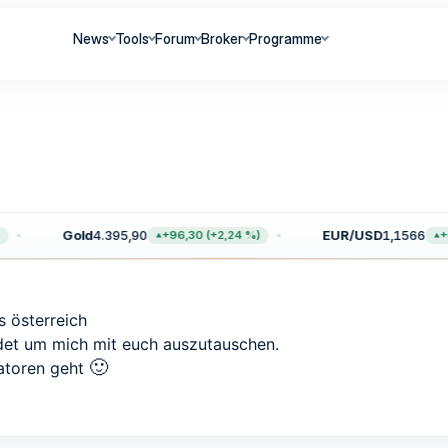
News
Tools
Forum
Broker
Programme
Gold
4.395,90
EUR/USD
1,1566
+96,30 (+2,24 %)
+0
s österreich
det um mich mit euch auszutauschen.
🙂
katoren geht