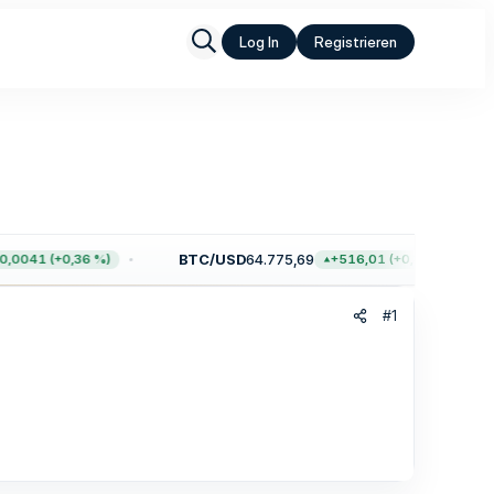
Log In
Registrieren
BTC/USD
64.775,69
,0041 (+0,36 %)
+516,01 (+0,80 %)
#1