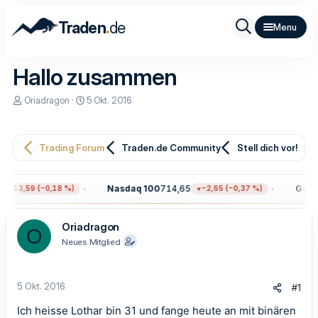
.
Traden
de
Hallo zusammen
E
E
Oriadragon
5 Okt. 2016
r
r
s
s
t
t
e
e
Trading Forum
Traden.de Community
Stell dich vor!
l
l
l
l
e
t
Nasdaq 100
714,65
Gold
4
−13,59 (−0,18 %)
−2,65 (−0,37 %)
r
a
m
Oriadragon
O
Neues Mitglied
5 Okt. 2016
#1
Ich heisse Lothar bin 31 und fange heute an mit binären