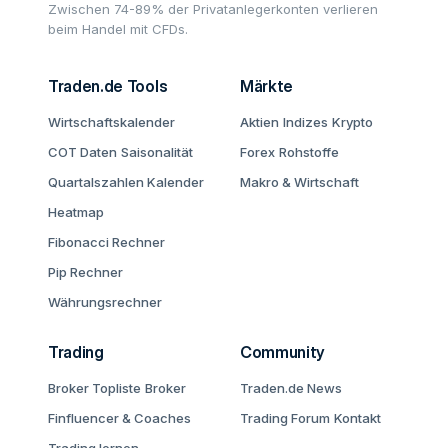
Zwischen 74-89% der Privatanlegerkonten verlieren
beim Handel mit CFDs.
Traden.de Tools
Märkte
Wirtschaftskalender
Aktien
Indizes
Krypto
COT Daten
Saisonalität
Forex
Rohstoffe
Quartalszahlen Kalender
Makro & Wirtschaft
Heatmap
Fibonacci Rechner
Pip Rechner
Währungsrechner
Trading
Community
Broker Topliste
Broker
Traden.de News
Finfluencer & Coaches
Trading Forum
Kontakt