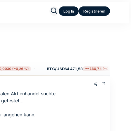
Log In
Registrieren
BTC/USD
64.471,58
0030 (−0,26 %)
−130,74 (−0,20 %)
#1
malen Aktienhandel suchte.
getestet...
ser angehen kann.