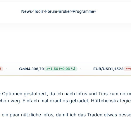
News
Tools
Forum
Broker
Programme
Gold
4.306,70
EUR/USD
1,1523
+1,50 (+0,03 %)
−0,
re Optionen gestolpert, da ich nach Infos und Tips zum nor
hon weg. Einfach mal drauflos getradet, Hüttchenstrategie 
er ein paar nützliche Infos, damit ich das Traden etwas bes