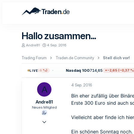
.
Traden
de
Hallo zusammen...
E
E
Andre81
4 Sep. 2016
r
r
s
s
Trading Forum
Traden.de Community
Stell dich vor!
t
t
e
e
l
l
11,38
Nasdaq 100
714,65
−12,17 (−0,16 %)
−2,65 (−0,37 %)
LIVE
l
l
e
t
r
a
4 Sep. 2016
A
m
Bin eher zufällig über Binä
Andre81
Erste 300 Euro sind auch sc
Neues Mitglied
Vielleicht aber finde ich hi
4 Sep. 2016
1
Ein schönen Sonntag noch.