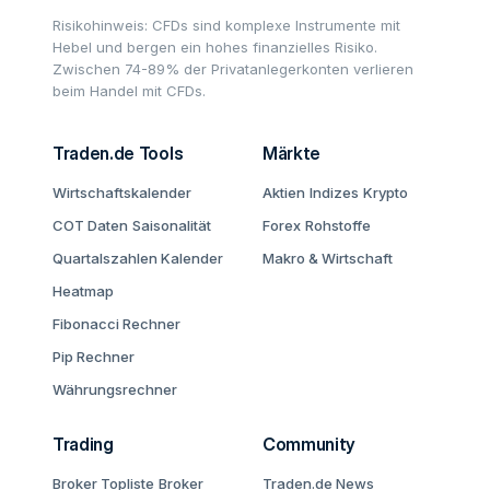
Risikohinweis: CFDs sind komplexe Instrumente mit
Hebel und bergen ein hohes finanzielles Risiko.
Zwischen 74-89% der Privatanlegerkonten verlieren
beim Handel mit CFDs.
Traden.de Tools
Märkte
Wirtschaftskalender
Aktien
Indizes
Krypto
COT Daten
Saisonalität
Forex
Rohstoffe
Quartalszahlen Kalender
Makro & Wirtschaft
Heatmap
Fibonacci Rechner
Pip Rechner
Währungsrechner
Trading
Community
Broker Topliste
Broker
Traden.de News