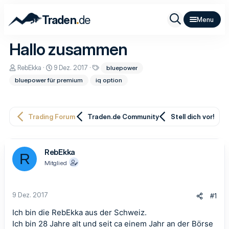
.
Traden
de
Hallo zusammen
E
E
S
RebEkka
9 Dez. 2017
bluepower
r
r
c
bluepower für premium
iq option
s
s
h
t
t
l
e
e
a
l
l
g
l
l
w
Trading Forum
Traden.de Community
Stell dich vor!
e
t
o
r
a
r
m
t
e
RebEkka
R
Mitglied
9 Dez. 2017
#1
Ich bin die RebEkka aus der Schweiz.
Ich bin 28 Jahre alt und seit ca einem Jahr an der Börse