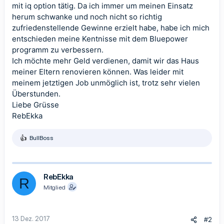
mit iq option tätig. Da ich immer um meinen Einsatz
herum schwanke und noch nicht so richtig
zufriedenstellende Gewinne erzielt habe, habe ich mich
entschieden meine Kentnisse mit dem Bluepower
programm zu verbessern.
Ich möchte mehr Geld verdienen, damit wir das Haus
meiner Eltern renovieren können. Was leider mit
meinem jetztigen Job unmöglich ist, trotz sehr vielen
Überstunden.
Liebe Grüsse
RebEkka
BullBoss
R
e
a
k
t
RebEkka
R
i
Mitglied
o
n
e
n
13 Dez. 2017
#2
: