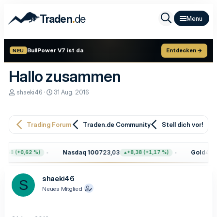
.
Traden
de
BullPower V7 ist da
Entdecken →
NEU
Hallo zusammen
E
E
shaeki46
31 Aug. 2016
r
r
s
s
t
t
e
e
Trading Forum
Traden.de Community
Stell dich vor!
l
l
l
l
e
t
Nasdaq 100
723,03
Gold
4.39
7,68 (+0,62 %)
+8,38 (+1,17 %)
r
a
m
shaeki46
S
Neues Mitglied