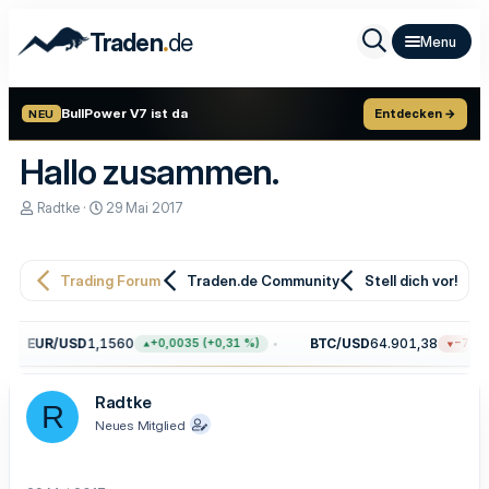
.
Traden
de
BullPower V7 ist da
Entdecken →
NEU
Hallo zusammen.
E
E
Radtke
29 Mai 2017
r
r
s
s
t
t
e
e
Trading Forum
Traden.de Community
Stell dich vor!
l
l
l
l
e
t
EUR/USD
1,1560
BTC/USD
64.901,38
+0,0035 (+0,31 %)
−7,10 
r
a
m
Radtke
R
Neues Mitglied