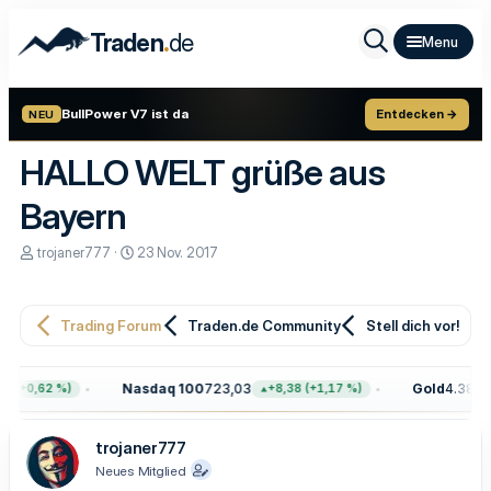
.
Traden
de
BullPower V7 ist da
Entdecken →
NEU
HALLO WELT grüße aus
Bayern
E
E
trojaner777
23 Nov. 2017
r
r
s
s
t
t
e
e
Trading Forum
Traden.de Community
Stell dich vor!
l
l
l
l
e
t
Nasdaq 100
723,03
Gold
4.386,4
8 (+0,62 %)
+8,38 (+1,17 %)
r
a
m
trojaner777
Neues Mitglied