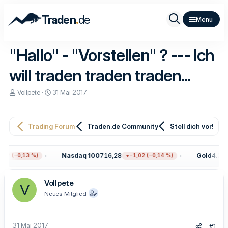
.
Traden
de
"Hallo" - "Vorstellen" ? --- Ich
will traden traden traden...
E
E
Vollpete
31 Mai 2017
r
r
s
s
t
t
e
e
Trading Forum
Traden.de Community
Stell dich vor!
l
l
l
l
e
t
Nasdaq 100
716,28
Gold
4.299
72 (−0,13 %)
−1,02 (−0,14 %)
r
a
m
Vollpete
V
Neues Mitglied
31 Mai 2017
#1