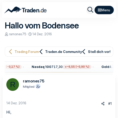
.
Traden
de
Hallo vom Bodensee
E
E
ramones75
14 Dez. 2016
r
r
s
s
t
t
e
e
Trading Forum
Traden.de Community
Stell dich vor!
l
l
l
l
e
t
Nasdaq 100
717,30
Gold
4.311,
97 (−0,17 %)
−6,55 (−0,90 %)
r
a
m
ramones75
R
Mitglied
14 Dez. 2016
#1
Hi,