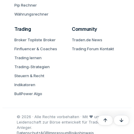
Pip Rechner
Währungsrechner
Trading
Community
Broker Topliste
Broker
Traden.de News
Finfluencer & Coaches
Trading Forum
Kontakt
Trading lernen
Trading-Strategien
Steuern & Recht
Indikatoren
BullPower Algo
© 2026 · Alle Rechte vorbehalten · Mit ♥ und
Oben
Unten
Leidenschaft zur Börse entwickelt für Trader und
Anleger.
Datenschutz
AGB
Impressum
Risikohinweis