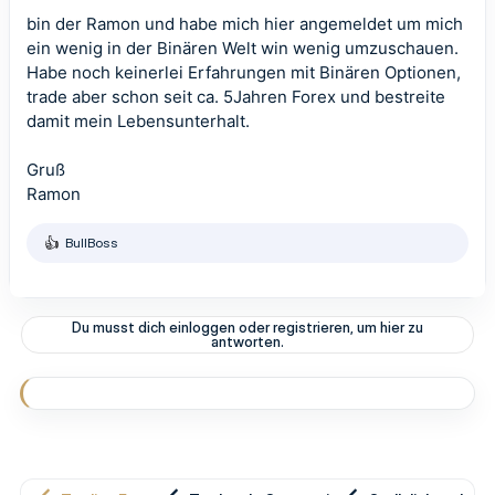
bin der Ramon und habe mich hier angemeldet um mich
ein wenig in der Binären Welt win wenig umzuschauen.
Habe noch keinerlei Erfahrungen mit Binären Optionen,
trade aber schon seit ca. 5Jahren Forex und bestreite
damit mein Lebensunterhalt.
Gruß
Ramon
BullBoss
R
e
a
k
t
Du musst dich einloggen oder registrieren, um hier zu
i
antworten.
o
n
e
n
: