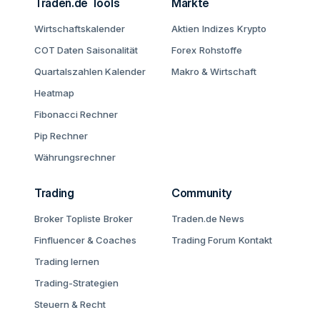
Traden.de Tools
Märkte
Wirtschaftskalender
Aktien
Indizes
Krypto
COT Daten
Saisonalität
Forex
Rohstoffe
Quartalszahlen Kalender
Makro & Wirtschaft
Heatmap
Fibonacci Rechner
Pip Rechner
Währungsrechner
Trading
Community
Broker Topliste
Broker
Traden.de News
Finfluencer & Coaches
Trading Forum
Kontakt
Trading lernen
Trading-Strategien
Steuern & Recht