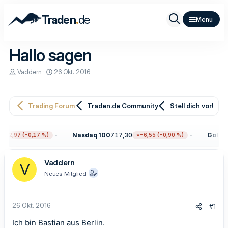
.
Traden
de
Hallo sagen
E
E
Vaddern
26 Okt. 2016
r
r
s
s
t
t
e
e
Trading Forum
Traden.de Community
Stell dich vor!
l
l
l
l
e
t
Nasdaq 100
717,30
Gold
4.
−12,97 (−0,17 %)
−6,55 (−0,90 %)
r
a
m
Vaddern
V
Neues Mitglied
26 Okt. 2016
#1
Ich bin Bastian aus Berlin.