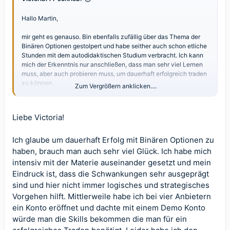
Hallo Martin,
mir geht es genauso. Bin ebenfalls zufällig über das Thema der
Binären Optionen gestolpert und habe seither auch schon etliche
Stunden mit dem autodidaktischen Studium verbracht. Ich kann
mich der Erkenntnis nur anschließen, dass man sehr viel Lernen
muss, aber auch probieren muss, um dauerhaft erfolgreich traden
zu können.
Zum Vergrößern anklicken....
Leider ist maches nicht so ganz selbsterklärend. Z.B. die
Optimalen Einstellungen für den Metatrader zu finden etc. aber
Liebe Victoria!
vielleicht habe ich noch nicht die richtigen Quellen gefunden.
Vielleicht hat jemand einen Tipp für mich.
Ich glaube um dauerhaft Erfolg mit Binären Optionen zu
LG
haben, brauch man auch sehr viel Glück. Ich habe mich
intensiv mit der Materie auseinander gesetzt und mein
Victoria
Eindruck ist, dass die Schwankungen sehr ausgeprägt
sind und hier nicht immer logisches und strategisches
Vorgehen hilft. Mittlerweile habe ich bei vier Anbietern
ein Konto eröffnet und dachte mit einem Demo Konto
würde man die Skills bekommen die man für ein