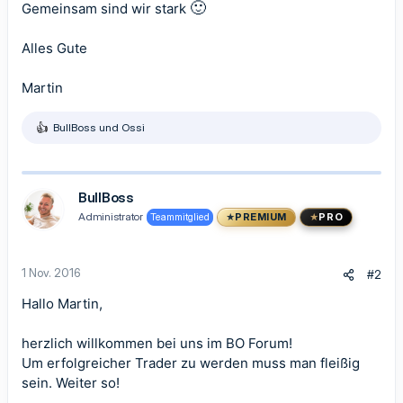
🙂
Gemeinsam sind wir stark
Alles Gute
Martin
BullBoss
und
Ossi
R
e
a
k
t
BullBoss
i
Administrator
Teammitglied
PREMIUM
PRO
o
n
e
n
1 Nov. 2016
#2
:
Hallo Martin,
herzlich willkommen bei uns im BO Forum!
Um erfolgreicher Trader zu werden muss man fleißig
sein. Weiter so!