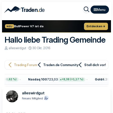
.
Traden
de
BullPower V7 ist da
Entdecken →
NEU
Hallo liebe Trading Gemeinde
E
E
alleswirdgut
30 Okt. 2016
r
r
s
s
t
t
e
e
Trading Forum
Traden.de Community
Stell dich vor!
l
l
l
l
e
t
Nasdaq 100
723,03
Gold
4.399,70
(+0,62 %)
+8,38 (+1,17 %)
r
a
m
alleswirdgut
Neues Mitglied