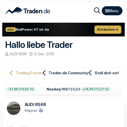
.
Traden
de
BullPower V7 ist da
Entdecken →
NEU
Hallo liebe Trader
E
E
AUDI RS6R
12 Dez. 2016
r
r
s
s
t
t
e
e
Trading Forum
Traden.de Community
Stell dich vor!
l
l
l
l
e
t
4
Nasdaq 100
723,03
Gol
+47,68 (+0,62 %)
+8,38 (+1,17 %)
r
a
m
AUDI RS6R
Mitglied