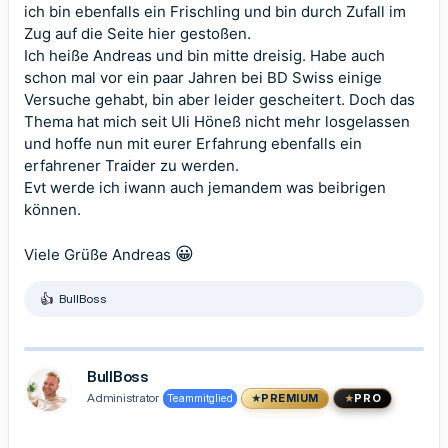
ich bin ebenfalls ein Frischling und bin durch Zufall im
Zug auf die Seite hier gestoßen.
Ich heiße Andreas und bin mitte dreisig. Habe auch
schon mal vor ein paar Jahren bei BD Swiss einige
Versuche gehabt, bin aber leider gescheitert. Doch das
Thema hat mich seit Uli Höneß nicht mehr losgelassen
und hoffe nun mit eurer Erfahrung ebenfalls ein
erfahrener Traider zu werden.
Evt werde ich iwann auch jemandem was beibrigen
können.
😀
Viele Grüße Andreas
BullBoss
R
e
a
k
t
BullBoss
i
Administrator
Teammitglied
PREMIUM
PRO
o
n
e