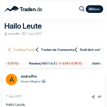
.
Traden
de
Hallo Leute
E
E
andreffm
7 Juni 2017
r
r
s
s
t
t
e
e
Trading Forum
Traden.de Community
Stell dich vor!
l
l
l
l
e
t
Nasdaq 100
714,61
Gold
4.293,
50 (−0,24 %)
−2,69 (−0,38 %)
r
a
m
andreffm
A
Neues Mitglied
7 Juni 2017
#1
Hallo Leute,