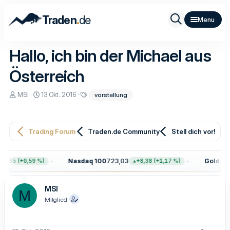
.
Traden
de
Hallo, ich bin der Michael aus
Österreich
E
E
S
MSI
13 Okt. 2016
vorstellung
r
r
c
s
s
h
t
t
l
e
e
a
Trading Forum
Traden.de Community
Stell dich vor!
l
l
g
l
l
w
e
t
o
r
a
r
Nasdaq 100
723,03
Gold
4.39
5,65 (+0,59 %)
+8,38 (+1,17 %)
m
t
e
MSI
M
Mitglied