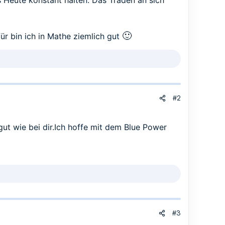
 Heute konstant halten. Das Traden an sich
🙂
für bin ich in Mathe ziemlich gut
#2
gut wie bei dir.Ich hoffe mit dem Blue Power
#3