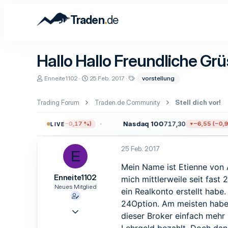
.
Traden
de
Hallo Hallo Freundliche Gr
E
E
S
Enneite1102
25 Feb. 2017
vorstellung
r
r
c
s
s
h
t
t
l
Trading Forum
Traden.de Community
Stell dich vor!
e
e
a
l
l
g
.723,55
Nasdaq 100
717,30
−12,97 (−0,17 %)
−6,55 (−0,90 
LIVE
l
l
w
e
t
o
r
a
r
25 Feb. 2017
m
t
E
e
Mein Name ist Etienne von A
Enneite1102
mich mittlerweile seit fast
Neues Mitglied
ein Realkonto erstellt habe
24Option. Am meisten habe 
19 Mai 2016
dieser Broker einfach mehr 
1