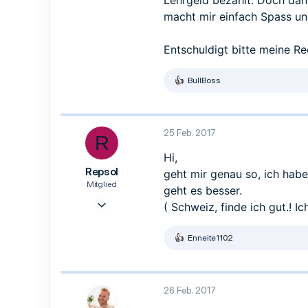
Lehrgeld bezahlt. Doch dan
1
macht mir einfach Spass und
3
31
Entschuldigt bitte meine Re
BullBoss
R
e
a
k
t
25 Feb. 2017
R
i
o
Hi,
n
Repsol
geht mir genau so, ich habe
e
n
Mitglied
geht es besser.
:
6 Nov. 2016
( Schweiz, finde ich gut.! I
16
5
Enneite1102
R
3
e
a
Paderborn
k
t
26 Feb. 2017
i