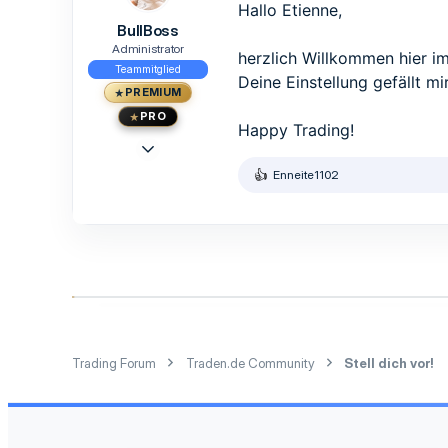
o
Hallo Etienne,
n
BullBoss
e
n
Administrator
herzlich Willkommen hier i
:
Teammitglied
Deine Einstellung gefällt mi
PREMIUM
PRO
Happy Trading!
23 Mai 2015
1.473
Enneite1102
R
1.239
e
a
113
k
33
t
i
Berlin
o
www.traden.de
n
e
n
:
Trading Forum
Traden.de Community
Stell dich vor!