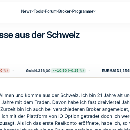
News
Tools
Forum
Broker
Programme
üsse aus der Schweiz
Gold
4.316,00
EUR/USD
1,1545
%)
+10,80 (+0,25 %)
llmen und komme aus der Schweiz. Ich bin 21 Jahre alt und 
 2 Jahre mit dem Traden. Davon habe ich fast dreiviertel J
. Zurzeit bin ich auch bei verschiedenen Broker angemeldet
ich mit der Plattform von IQ Option getradet doch ich wer
zusagt. Als ich das erste Realkonto eröffnete, habe ich, so 