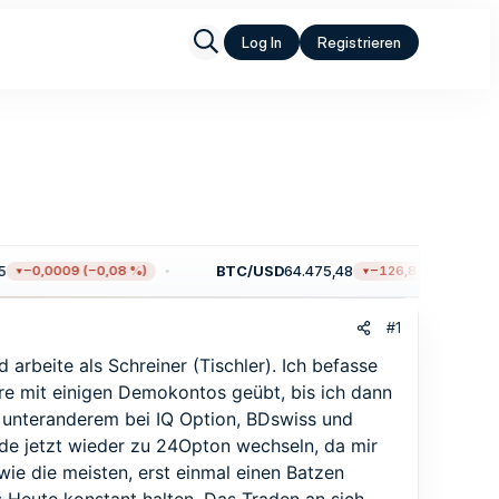
Log In
Registrieren
BTC/USD
64.475,48
−0,0009 (−0,08 %)
−126,84 (−0,20 %)
#1
arbeite als Schreiner (Tischler). Ich befasse
ahre mit einigen Demokontos geübt, bis ich dann
, unteranderem bei IQ Option, BDswiss und
de jetzt wieder zu 24Opton wechseln, da mir
wie die meisten, erst einmal einen Batzen