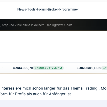
News
Tools
Forum
Broker
Programme
g, Stop und Ziele direkt in deinem TradingView-Chart.
Gold
4.399,70
EUR/USD
1,1559
+100,10 (+2,33 %)
+0,
 interessiere mich schon länger für das Thema Trading . Mö
rm für Profis als auch für Anfänger ist .