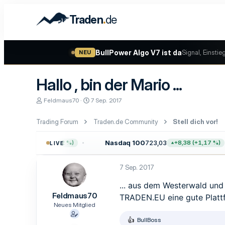
.
Traden
de
BullPower Algo V7 ist da
Signal, Einstie
NEU
Hallo , bin der Mario ...
E
E
Feldmaus70
7 Sep. 2017
r
r
s
s
Trading Forum
Traden.de Community
Stell dich vor!
t
t
e
e
l
l
,64
Nasdaq 100
723,03
+47,68 (+0,62 %)
+8,38 (+1,17 %)
LIVE
l
l
e
t
r
a
7 Sep. 2017
m
... aus dem Westerwald und
Feldmaus70
TRADEN.EU eine gute Plattfo
Neues Mitglied
BullBoss
R