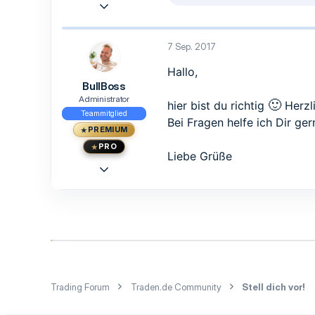
5 Sep. 2017
e
3
a
k
3
t
7 Sep. 2017
3
i
o
55
Hallo,
n
BullBoss
e
Ötzingen
n
Administrator
🙂
hier bist du richtig
Herzl
:
Teammitglied
Bei Fragen helfe ich Dir ger
PREMIUM
PRO
Liebe Grüße
23 Mai 2015
1.473
1.239
113
33
Berlin
www.traden.de
Trading Forum
Traden.de Community
Stell dich vor!