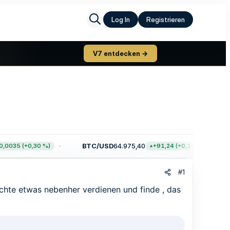
Log In
Registrieren
V7 entdecken →
BTC/USD
64.975,40
0035 (+0,30 %)
+91,24 (+0,14 %)
#1
chte etwas nebenher verdienen und finde , das