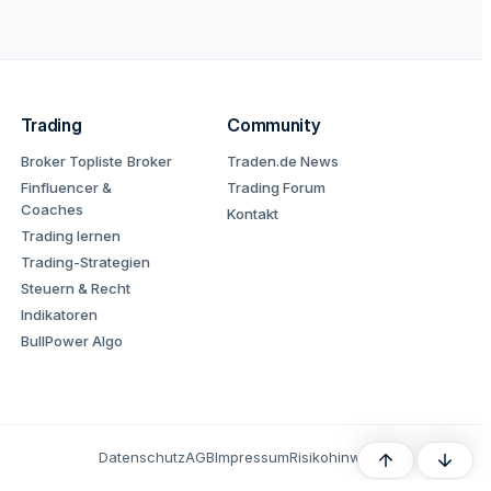
Trading
Community
Broker Topliste
Broker
Traden.de News
Finfluencer &
Trading Forum
Coaches
Kontakt
Trading lernen
Trading-Strategien
Steuern & Recht
Indikatoren
BullPower Algo
Datenschutz
AGB
Impressum
Risikohinweis
Oben
Unten