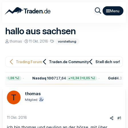
.
Traden
de
hallo aus sachsen
E
E
S
thomas
11 Okt. 2016
vorstellung
r
r
c
s
s
h
t
t
l
e
e
a
Trading Forum
Traden.de Community
Stell dich vor!
l
l
g
l
l
w
e
t
o
r
a
r
Nasdaq 100
717,64
Gold
4.323,6
0 (+0,06 %)
+0,34 (+0,05 %)
m
t
e
thomas
T
Mitglied
11 Okt. 2016
#1
ich bin thomas und neuling an der börse. mit über