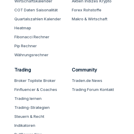
Wirtschaftskalender
Aktien
Indizes
Krypto
COT Daten
Saisonalität
Forex
Rohstoffe
Quartalszahlen Kalender
Makro & Wirtschaft
Heatmap
Fibonacci Rechner
Pip Rechner
Währungsrechner
Trading
Community
Broker Topliste
Broker
Traden.de News
Finfluencer & Coaches
Trading Forum
Kontakt
Trading lernen
Trading-Strategien
Steuern & Recht
Indikatoren