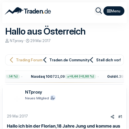
.
Traden
de
Hallo aus Österreich
E
E
NTproxy
29 Mai 2017
r
r
s
s
t
t
e
e
Trading Forum
Traden.de Community
Stell dich vor!
l
l
l
l
e
t
Nasdaq 100
721,09
Gold
4.391,00
 (+0,54 %)
+6,44 (+0,90 %)
r
a
m
NTproxy
Neues Mitglied
29 Mai 2017
#1
Hallo ich bin der Florian,18 Jahre Jung und komme aus