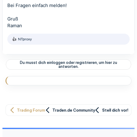
Bei Fragen einfach melden!
Gruß
Raman
NTproxy
R
e
a
k
t
Du musst dich einloggen oder registrieren, um hier zu
i
antworten.
o
n
e
n
:
Trading Forum
Traden.de Community
Stell dich vor!