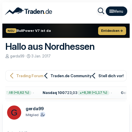
.
Traden
de
BullPower V7 ist da
Entdecken →
NEU
Hallo aus Nordhessen
E
E
gerda99
3 Jan. 2017
r
r
s
s
t
t
e
e
Trading Forum
Traden.de Community
Stell dich vor!
l
l
l
l
e
t
Nasdaq 100
723,03
Gold
4.
+47,68 (+0,62 %)
+8,38 (+1,17 %)
r
a
m
gerda99
G
Mitglied