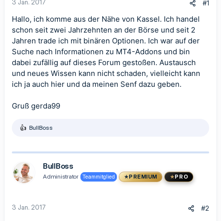
3 Jan. 2017
#1
Hallo, ich komme aus der Nähe von Kassel. Ich handel
schon seit zwei Jahrzehnten an der Börse und seit 2
Jahren trade ich mit binären Optionen. Ich war auf der
Suche nach Informationen zu MT4-Addons und bin
dabei zufällig auf dieses Forum gestoßen. Austausch
und neues Wissen kann nicht schaden, vielleicht kann
ich ja auch hier und da meinen Senf dazu geben.
Gruß gerda99
BullBoss
R
e
a
k
t
BullBoss
i
Administrator
Teammitglied
PREMIUM
PRO
o
n
e
n
3 Jan. 2017
#2
: