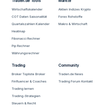
Traden.de Tools
Märkte
Wirtschaftskalender
Aktien
Indizes
Krypto
COT Daten
Saisonalität
Forex
Rohstoffe
Quartalszahlen Kalender
Makro & Wirtschaft
Heatmap
Fibonacci Rechner
Pip Rechner
Währungsrechner
Trading
Community
Broker Topliste
Broker
Traden.de News
Finfluencer & Coaches
Trading Forum
Kontakt
Trading lernen
Trading-Strategien
Steuern & Recht