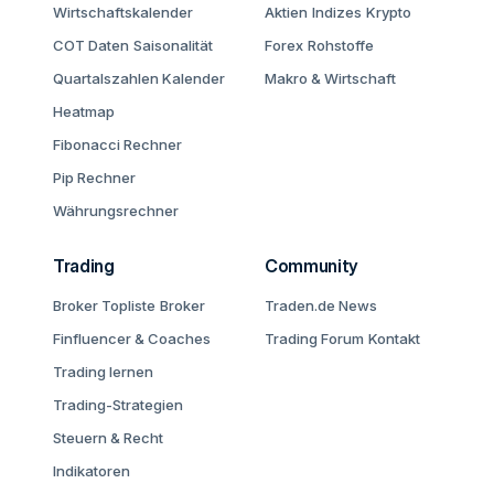
Wirtschaftskalender
Aktien
Indizes
Krypto
COT Daten
Saisonalität
Forex
Rohstoffe
Quartalszahlen Kalender
Makro & Wirtschaft
Heatmap
Fibonacci Rechner
Pip Rechner
Währungsrechner
Trading
Community
Broker Topliste
Broker
Traden.de News
Finfluencer & Coaches
Trading Forum
Kontakt
Trading lernen
Trading-Strategien
Steuern & Recht
Indikatoren