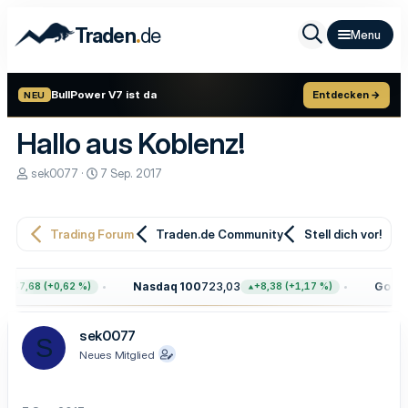
.
Traden
de
BullPower V7 ist da
Entdecken →
NEU
Hallo aus Koblenz!
E
E
sek0077
7 Sep. 2017
r
r
s
s
t
t
e
e
Trading Forum
Traden.de Community
Stell dich vor!
l
l
l
l
e
t
Nasdaq 100
723,03
Gold
4.
+47,68 (+0,62 %)
+8,38 (+1,17 %)
r
a
m
sek0077
S
Neues Mitglied