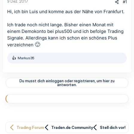
9 Dez. 2017
#1
Hi, ich bin Luis und komme aus der Nähe von Frankfurt.
Ich trade noch nicht lange. Bisher einen Monat mit
einem Demokonto bei plus500 und ich befolge Trading
Signale. Allerdings kann ich schon ein schönes Plus
🙂
verzeichnen
Markus35
R
e
a
k
t
Du musst dich einloggen oder registrieren, um hier zu
i
antworten.
o
n
e
n
:
Trading Forum
Traden.de Community
Stell dich vor!