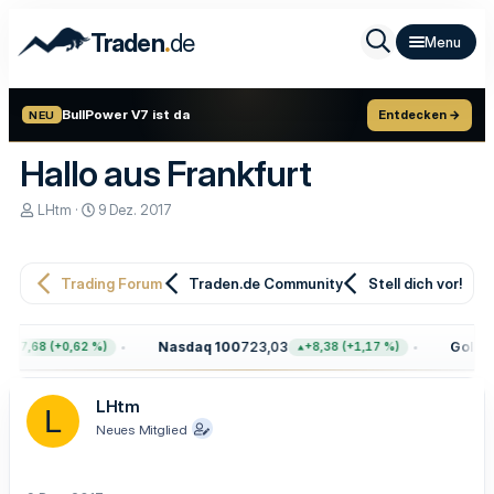
.
Traden
de
BullPower V7 ist da
Entdecken →
NEU
Hallo aus Frankfurt
E
E
LHtm
9 Dez. 2017
r
r
s
s
t
t
e
e
Trading Forum
Traden.de Community
Stell dich vor!
l
l
l
l
e
t
Nasdaq 100
723,03
Gold
4.
+47,68 (+0,62 %)
+8,38 (+1,17 %)
r
a
m
LHtm
L
Neues Mitglied