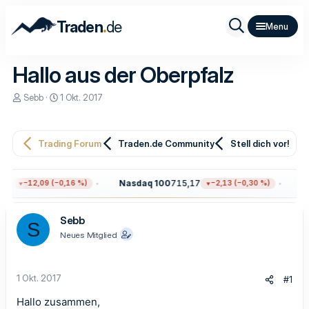
.
Traden
de
Hallo aus der Oberpfalz
E
E
Sebb
1 Okt. 2017
r
r
s
s
t
t
e
e
Trading Forum
Traden.de Community
Stell dich vor!
l
l
l
l
e
t
46
Nasdaq 100
715,17
Go
−12,09 (−0,16 %)
−2,13 (−0,30 %)
r
a
m
Sebb
S
Neues Mitglied
1 Okt. 2017
#1
Hallo zusammen,